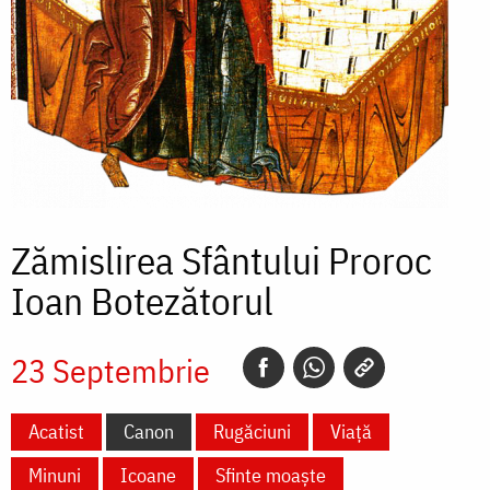
Zămislirea Sfântului Proroc
Ioan Botezătorul
23 Septembrie
Acatist
Canon
Rugăciuni
Viață
Minuni
Icoane
Sfinte moaște