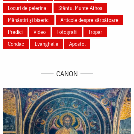
Locuri de pelerinaj
Sfântul Munte Athos
Mănăstiri și biserici
Articole despre sărbătoare
Predici
Video
Fotografii
Tropar
Condac
Evanghelie
Apostol
CANON