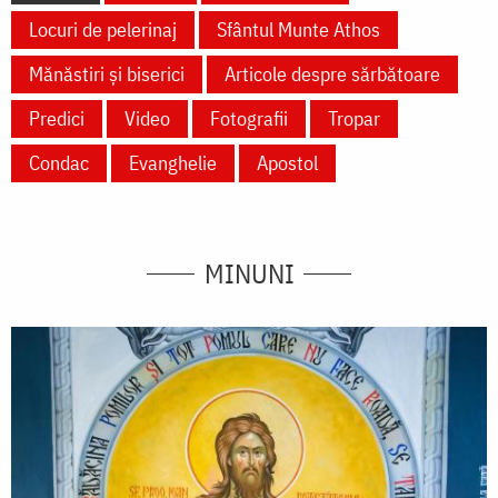
Locuri de pelerinaj
Sfântul Munte Athos
Mănăstiri și biserici
Articole despre sărbătoare
Predici
Video
Fotografii
Tropar
Condac
Evanghelie
Apostol
MINUNI