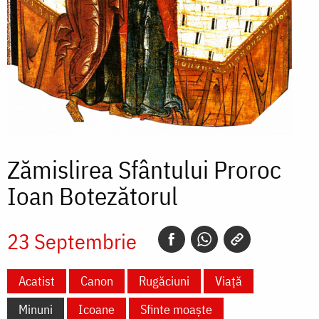
Zămislirea Sfântului Proroc
Ioan Botezătorul
23 Septembrie
Acatist
Canon
Rugăciuni
Viață
Minuni
Icoane
Sfinte moaște