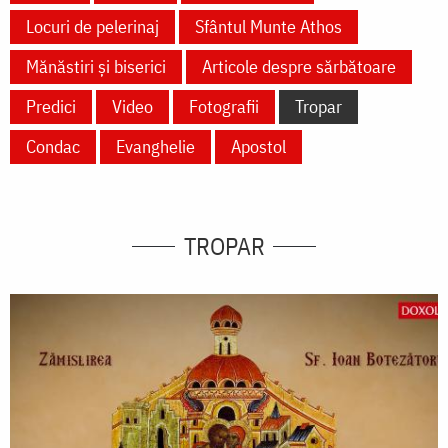
Locuri de pelerinaj
Sfântul Munte Athos
Mănăstiri și biserici
Articole despre sărbătoare
Predici
Video
Fotografii
Tropar
Condac
Evanghelie
Apostol
TROPAR