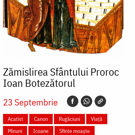
Zămislirea Sfântului Proroc
Ioan Botezătorul
23 Septembrie
Acatist
Canon
Rugăciuni
Viață
Minuni
Icoane
Sfinte moaște