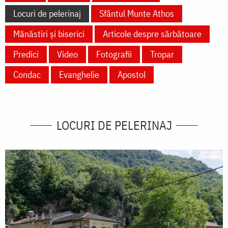
Locuri de pelerinaj
Sfântul Munte Athos
Mănăstiri și biserici
Articole despre sărbătoare
Predici
Video
Fotografii
Tropar
Condac
Evanghelie
Apostol
LOCURI DE PELERINAJ