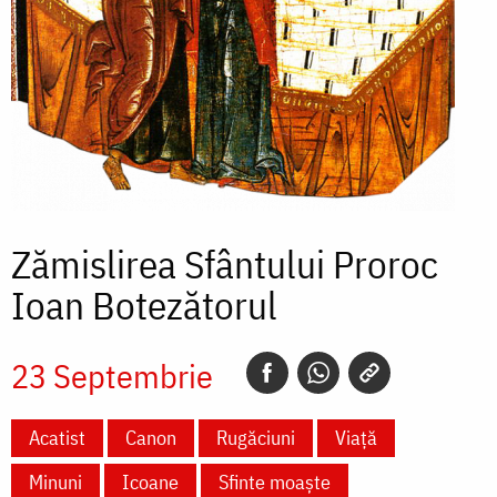
Zămislirea Sfântului Proroc
Ioan Botezătorul
23 Septembrie
Acatist
Canon
Rugăciuni
Viață
Minuni
Icoane
Sfinte moaște