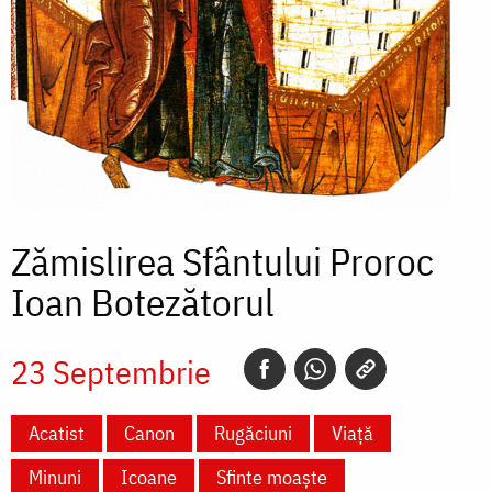
Zămislirea Sfântului Proroc
Ioan Botezătorul
23 Septembrie
Acatist
Canon
Rugăciuni
Viață
Minuni
Icoane
Sfinte moaște