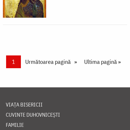
Paginare
Current page
1
Next page
Următoarea pagină
Last page
Ultima pagină »
VIAȚA BISERICII
CUVINTE DUHOVNICEȘTI
FAMILIE