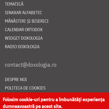
TEMATICĂ
SINAXAR ALFABETIC
MĂNĂSTIRI ȘI BISERICI
CALENDAR ORTODOX
WIDGET DOXOLOGIA
RADIO DOXOLOGIA
DESPRE NOI
POLITICA DE COOKIES
DONEAZĂ ONLINE PENTRU CATEDRALA NAȚIONALĂ
Folosim cookie-uri pentru a îmbunătăți experiența
dumneavoastră pe acest site.