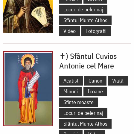
Locuri de pelerinaj
Sfântul Munte Athos
Video
Fotografii
✝) Sfântul Cuvios
Antonie cel Mare
Acatist
Canon
Viață
Minuni
Icoane
Sfinte moaște
Locuri de pelerinaj
Sfântul Munte Athos