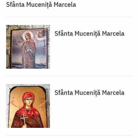
Sfânta Muceniță Marcela
Sfânta Muceniță Marcela
Sfânta Muceniță Marcela