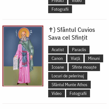
Predici
Video
Fotografii
✝) Sfântul Cuvios
Sava cel Sfințit
Acatist
Paraclis
Canon
Viață
Minuni
Icoane
Sfinte moaște
Locuri de pelerinaj
Sfântul Munte Athos
Video
Fotografii