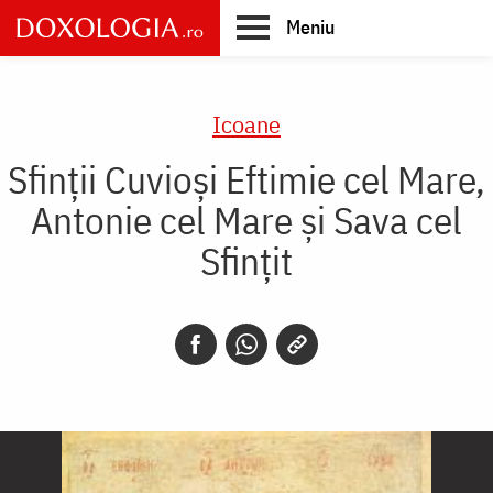
Skip
Meniu
to
main
Main
content
navigation
Icoane
Sfinții Cuvioși Eftimie cel Mare,
Antonie cel Mare și Sava cel
Sfințit