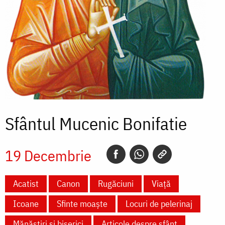
Sfântul Mucenic Bonifatie
19 Decembrie
Acatist
Canon
Rugăciuni
Viață
Icoane
Sfinte moaște
Locuri de pelerinaj
Mănăstiri și biserici
Articole despre sfânt