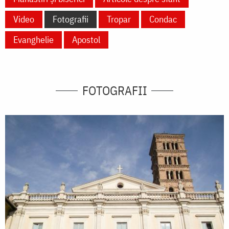
Video
Fotografii
Tropar
Condac
Evanghelie
Apostol
FOTOGRAFII