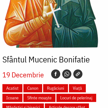
Sfântul Mucenic Bonifatie
19 Decembrie
Acatist
Canon
Rugăciuni
Viață
Icoane
Sfinte moaște
Locuri de pelerinaj
Mănăstiri și biserici
Articole despre sfânt