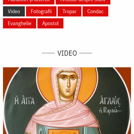
Video
Fotografii
Tropar
Condac
Evanghelie
Apostol
VIDEO