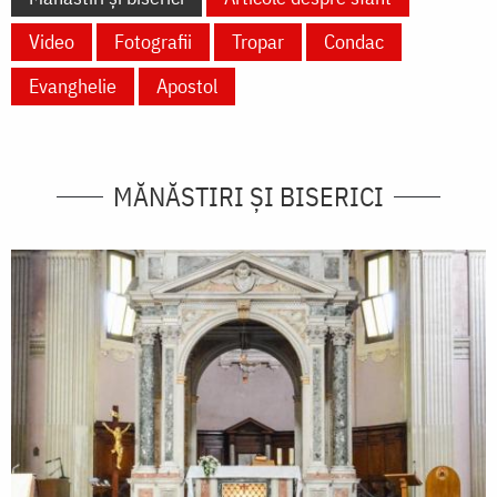
Video
Fotografii
Tropar
Condac
Evanghelie
Apostol
MĂNĂSTIRI ȘI BISERICI