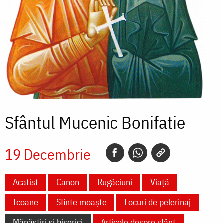
Sfântul Mucenic Bonifatie
19 Decembrie
Acatist
Canon
Rugăciuni
Viață
Icoane
Sfinte moaște
Locuri de pelerinaj
Mănăstiri și biserici
Articole despre sfânt