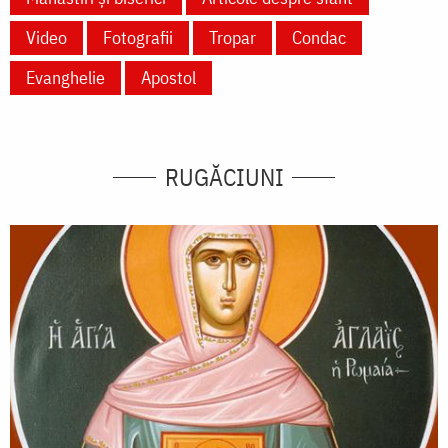
Video
Fotografii
Tropar
Condac
Evanghelie
Apostol
RUGĂCIUNI