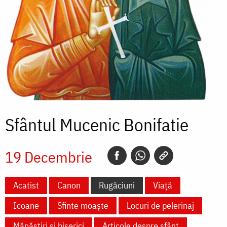
Sfântul Mucenic Bonifatie
19 Decembrie
Acatist
Canon
Rugăciuni
Viață
Icoane
Sfinte moaște
Locuri de pelerinaj
Mănăstiri și biserici
Articole despre sfânt