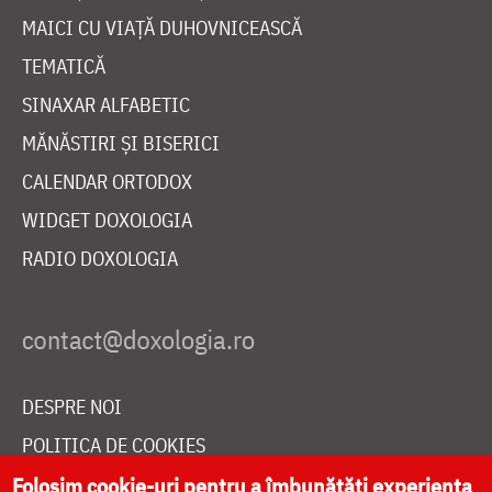
MAICI CU VIAȚĂ DUHOVNICEASCĂ
TEMATICĂ
SINAXAR ALFABETIC
MĂNĂSTIRI ȘI BISERICI
CALENDAR ORTODOX
WIDGET DOXOLOGIA
RADIO DOXOLOGIA
DESPRE NOI
POLITICA DE COOKIES
DONEAZĂ ONLINE PENTRU CATEDRALA NAȚIONALĂ
Folosim cookie-uri pentru a îmbunătăți experiența