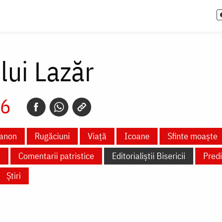
lui Lazăr
26
anon
Rugăciuni
Viață
Icoane
Sfinte moaște
e
Comentarii patristice
Editorialiștii Bisericii
Predi
Știri