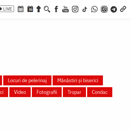
LIVE
06
Locuri de pelerinaj
Mănăstiri și biserici
ci
Video
Fotografii
Tropar
Condac