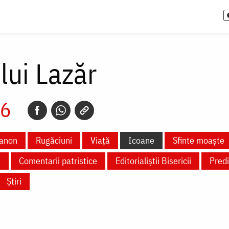
lui Lazăr
26
anon
Rugăciuni
Viață
Icoane
Sfinte moaște
e
Comentarii patristice
Editorialiștii Bisericii
Predi
Știri