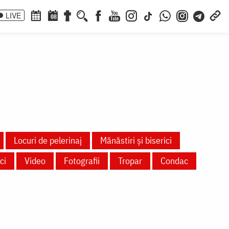
LIVE
08
Locuri de pelerinaj
Mănăstiri și biserici
ci
Video
Fotografii
Tropar
Condac