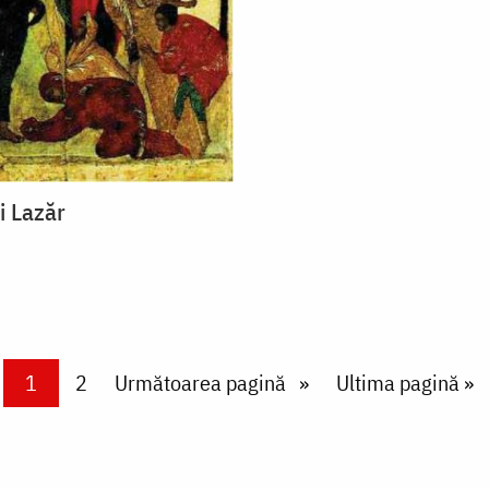
i Lazăr
Current page
1
Page
2
Next page
Următoarea pagină
Last page
Ultima pagină »