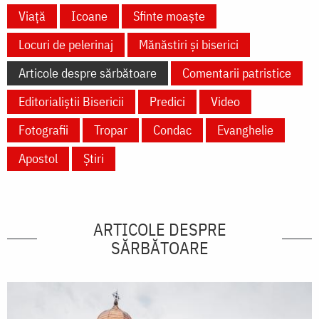
Viață
Icoane
Sfinte moaște
Locuri de pelerinaj
Mănăstiri și biserici
Articole despre sărbătoare
Comentarii patristice
Editorialiștii Bisericii
Predici
Video
Fotografii
Tropar
Condac
Evanghelie
Apostol
Știri
ARTICOLE DESPRE
SĂRBĂTOARE