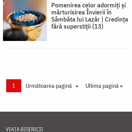
Pomenirea celor adormiți și
mărturisirea Învierii în
Sâmbăta lui Lazăr | Credința
fără superstiții (13)
Paginare
Current page
1
Next page
Următoarea pagină
Last page
Ultima pagină »
VIAȚA BISERICII