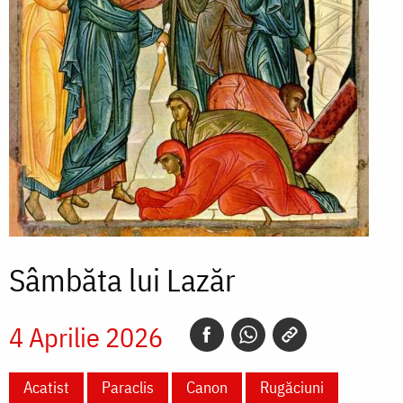
Sâmbăta lui Lazăr
4 Aprilie 2026
Acatist
Paraclis
Canon
Rugăciuni