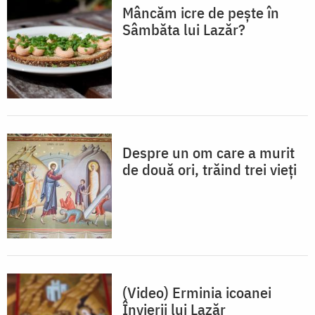
Mâncăm icre de pește în
Sâmbăta lui Lazăr?
Despre un om care a murit
de două ori, trăind trei vieți
(Video) Erminia icoanei
Învierii lui Lazăr