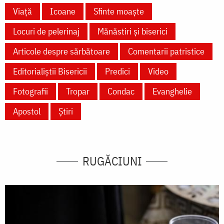
Viață
Icoane
Sfinte moaște
Locuri de pelerinaj
Mănăstiri și biserici
Articole despre sărbătoare
Comentarii patristice
Editorialiștii Bisericii
Predici
Video
Fotografii
Tropar
Condac
Evanghelie
Apostol
Știri
RUGĂCIUNI