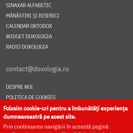
SINAXAR ALFABETIC
MĂNĂSTIRI ȘI BISERICI
CALENDAR ORTODOX
WIDGET DOXOLOGIA
RADIO DOXOLOGIA
DESPRE NOI
POLITICA DE COOKIES
DONEAZĂ ONLINE PENTRU CATEDRALA NAȚIONALĂ
Folosim cookie-uri pentru a îmbunătăți experiența
dumneavoastră pe acest site.
Prin continuarea navigării în această pagină
LIVE