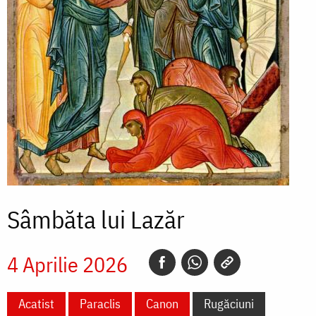
Sâmbăta lui Lazăr
4 Aprilie 2026
Acatist
Paraclis
Canon
Rugăciuni