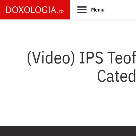
Skip
Meniu
to
main
Main
content
navigation
(Video) IPS Teof
Cated