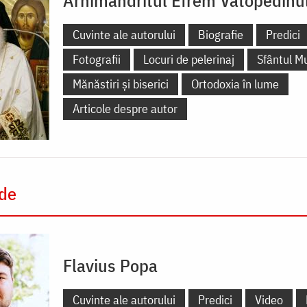
Cuvinte ale autorului
Biografie
Predici
Fotografii
Locuri de pelerinaj
Sfântul M
Mănăstiri și biserici
Ortodoxia în lume
Articole despre autor
 de
Flavius Popa
Cuvinte ale autorului
Predici
Video