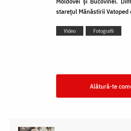
Moldovei și Bucovinei. Dim
starețul Mănăstirii Vatoped
Video
Fotografii
Alătură-te comu