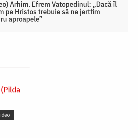
eo) Arhim. Efrem Vatopedinul: „Dacă îl
m pe Hristos trebuie să ne jertfim
ru aproapele”
(Pilda
ideo