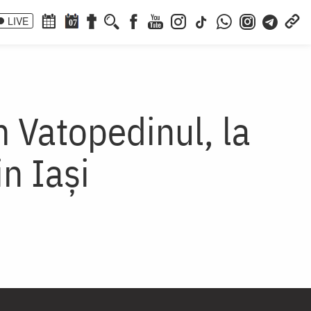
LIVE
07
m Vatopedinul, la
n Iași