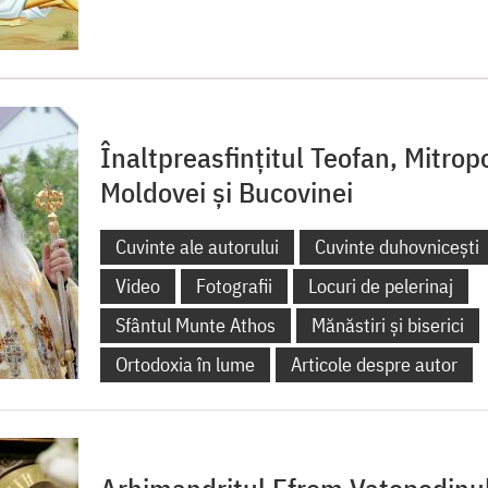
Înaltpreasfințitul Teofan, Mitropo
Moldovei și Bucovinei
Cuvinte ale autorului
Cuvinte duhovnicești
Video
Fotografii
Locuri de pelerinaj
Sfântul Munte Athos
Mănăstiri și biserici
Ortodoxia în lume
Articole despre autor
Arhimandritul Efrem Vatopedinu