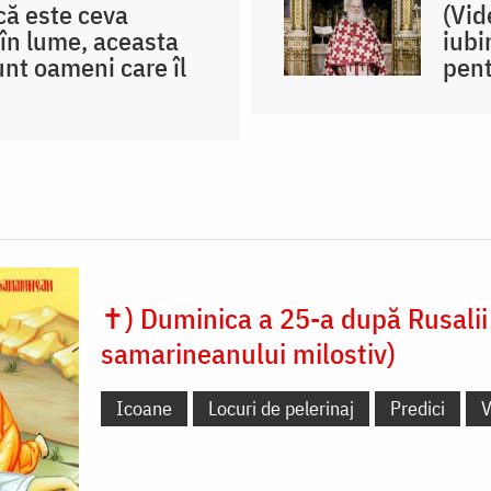
că este ceva
(Vid
 în lume, aceasta
iubi
nt oameni care îl
pent
✝) Duminica a 25-a după Rusalii 
samarineanului milostiv)
Icoane
Locuri de pelerinaj
Predici
V