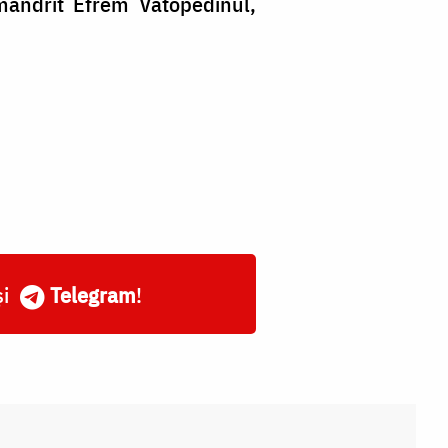
imandrit Efrem Vatopedinul,
și
Telegram
!