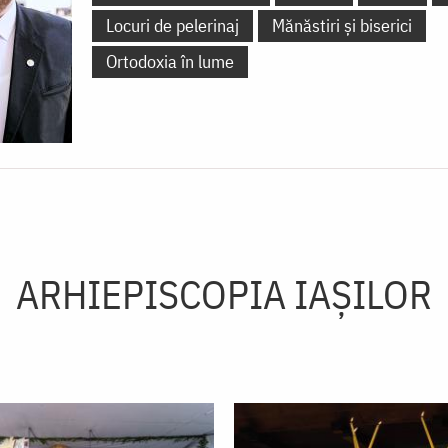
Locuri de pelerinaj
Mănăstiri și biserici
Ortodoxia în lume
ARHIEPISCOPIA IAŞILOR