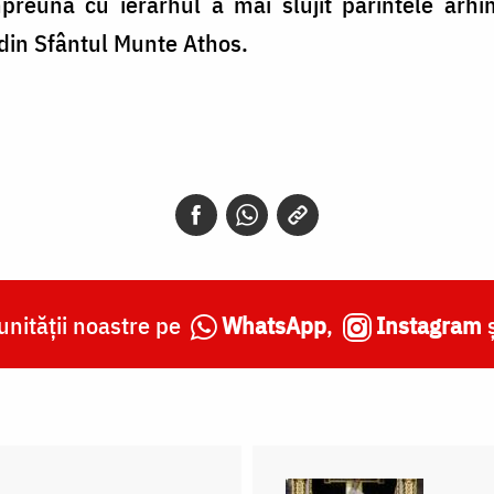
preună cu ierarhul a mai slujit părintele arh
 din Sfântul Munte Athos.
nității noastre pe
WhatsApp
,
Instagram