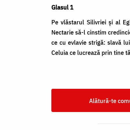
Glasul 1
Pe vlăstarul Silivriei și al E
Nectarie să-l cinstim credincio
ce cu evlavie strigă: slavă lu
Celuia ce lucrează prin tine t
Alătură-te comu