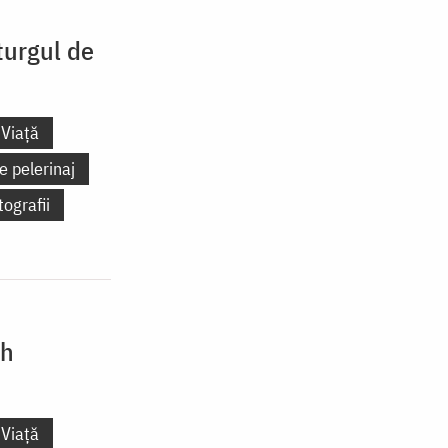
turgul de
Viață
e pelerinaj
tografii
rh
Viață