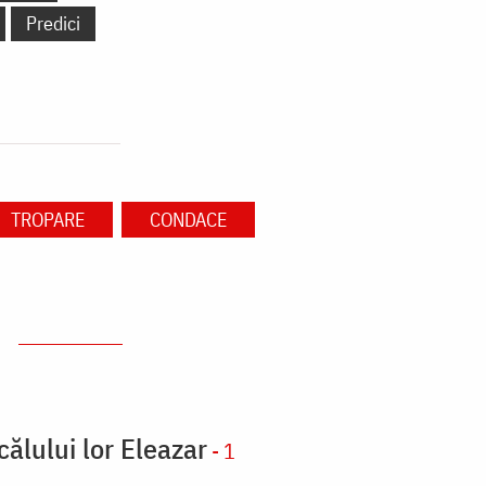
Predici
TROPARE
CONDACE
călului lor Eleazar
- 1