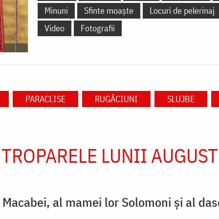
Minuni
Sfinte moaște
Locuri de pelerinaj
Video
Fotografii
PARACLISE
RUGĂCIUNI
SLUJBE
TROPARELE LUNII AUGUST
ţi Macabei, al mamei lor Solomoni şi al das