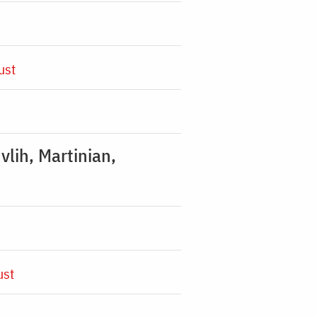
ust
vlih, Martinian,
ust