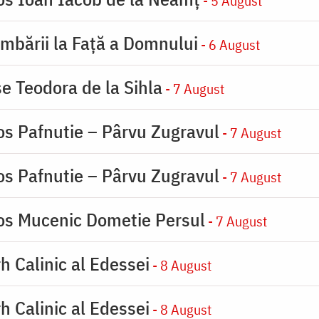
- 5 August
imbării la Faţă a Domnului
- 6 August
se Teodora de la Sihla
- 7 August
os Pafnutie – Pârvu Zugravul
- 7 August
os Pafnutie – Pârvu Zugravul
- 7 August
ios Mucenic Dometie Persul
- 7 August
h Calinic al Edessei
- 8 August
h Calinic al Edessei
- 8 August