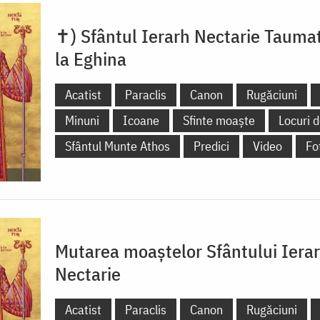
✝) Sfântul Ierarh Nectarie Tauma
la Eghina
Acatist
Paraclis
Canon
Rugăciuni
Minuni
Icoane
Sfinte moaște
Locuri d
Sfântul Munte Athos
Predici
Video
Fo
Mutarea moaștelor Sfântului Iera
Nectarie
Acatist
Paraclis
Canon
Rugăciuni