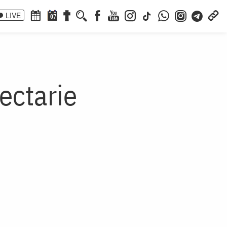
LIVE
07
ectarie