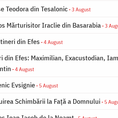
se Teodora din Tesalonic
- 3 August
s Mărturisitor Iraclie din Basarabia
- 3 Aug
tineri din Efes
- 4 August
eri din Efes: Maximilian, Exacustodian, Iam
ntin
- 4 August
nic Evsignie
- 5 August
uirea Schimbării la Faţă a Domnului
- 5 Aug
ios Ioan Iacob de la Neamț