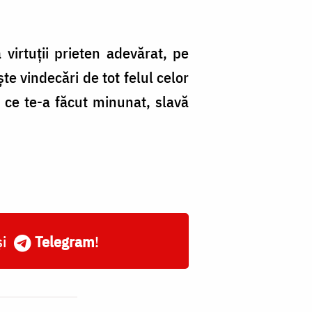
ă virtuții prieten adevărat, pe
ște vindecări de tot felul celor
ui ce te-a făcut minunat, slavă
și
Telegram
!