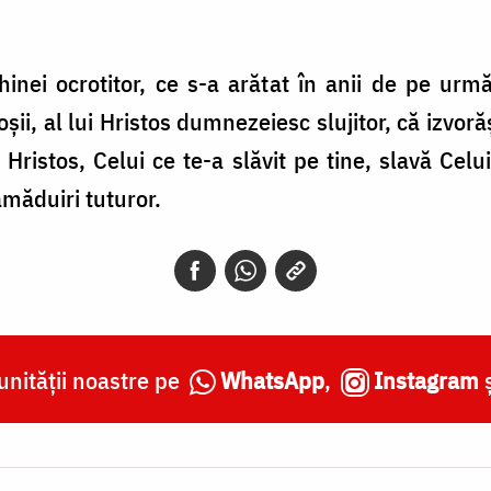
ghinei ocrotitor, ce s-a arătat în anii de pe urm
șii, al lui Hristos dumnezeiesc slujitor, că izvoră
i Hristos, Celui ce te-a slăvit pe tine, slavă Cel
ămăduiri tuturor.
nității noastre pe
WhatsApp
,
Instagram