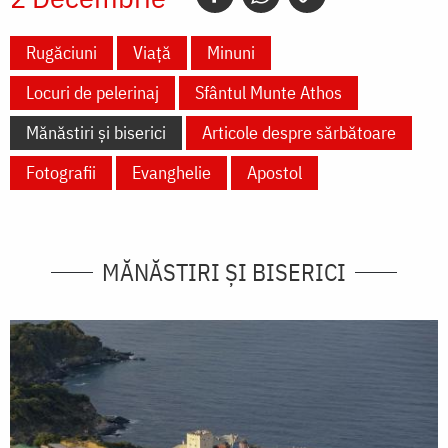
Rugăciuni
Viață
Minuni
Locuri de pelerinaj
Sfântul Munte Athos
Mănăstiri și biserici
Articole despre sărbătoare
Fotografii
Evanghelie
Apostol
MĂNĂSTIRI ȘI BISERICI