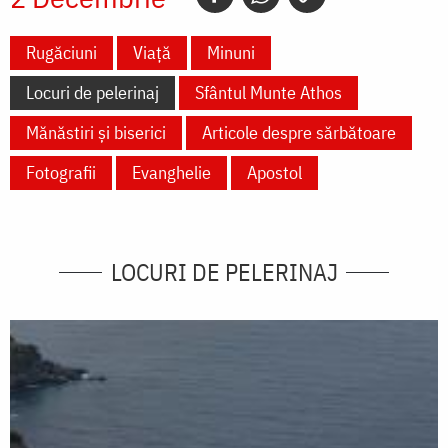
Rugăciuni
Viață
Minuni
Locuri de pelerinaj
Sfântul Munte Athos
Mănăstiri și biserici
Articole despre sărbătoare
Fotografii
Evanghelie
Apostol
LOCURI DE PELERINAJ