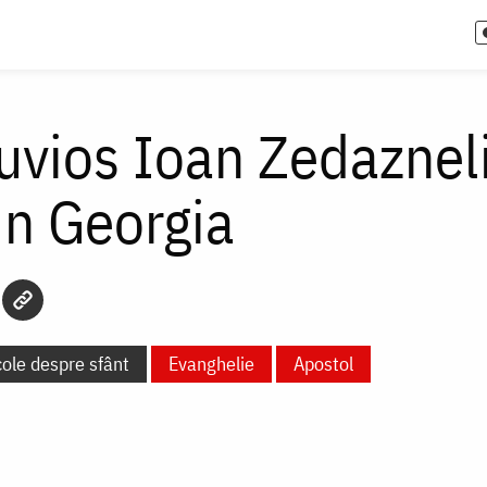
uvios Ioan Zedaznel
in Georgia
cole despre sfânt
Evanghelie
Apostol