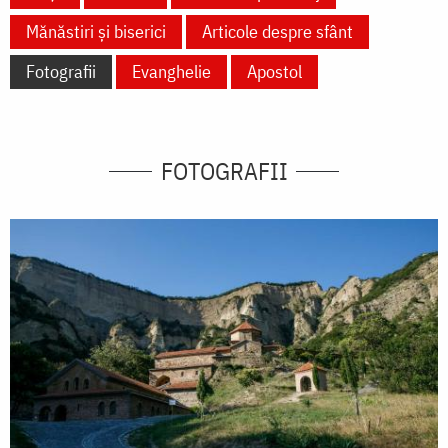
Mănăstiri și biserici
Articole despre sfânt
Fotografii
Evanghelie
Apostol
FOTOGRAFII