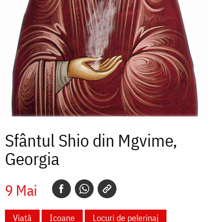
Sfântul Shio din Mgvime,
Georgia
9 Mai
Viață
Icoane
Locuri de pelerinaj