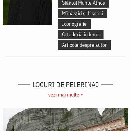
Sfântul Munte Athos
Mănăstiri și biserici
Iconografie
Ortodoxia în lume
Articole despre autor
LOCURI DE PELERINAJ
vezi mai multe »