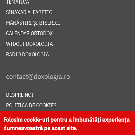
TEMATICĂ
SINAXAR ALFABETIC
MĂNĂSTIRI ȘI BISERICI
CALENDAR ORTODOX
WIDGET DOXOLOGIA
RADIO DOXOLOGIA
DESPRE NOI
POLITICA DE COOKIES
DONEAZĂ ONLINE PENTRU CATEDRALA NAȚIONALĂ
Folosim cookie-uri pentru a îmbunătăți experiența
dumneavoastră pe acest site.