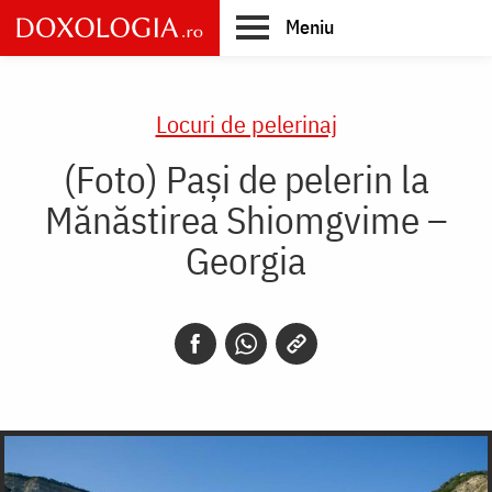
Skip
Meniu
to
main
Main
content
navigation
Locuri de pelerinaj
(Foto) Pași de pelerin la
Mănăstirea Shiomgvime –
Georgia