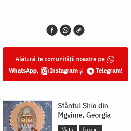
Alătură-te comunității noastre pe
WhatsApp
,
Instagram
și
Telegram
!
Sfântul Shio din
Mgvime, Georgia
Viață
Icoane