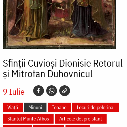
Sfinții Cuvioși Dionisie Retorul
și Mitrofan Duhovnicul
9 Iulie
Viață
Minuni
Icoane
Locuri de pelerinaj
Sfântul Munte Athos
Articole despre sfânt