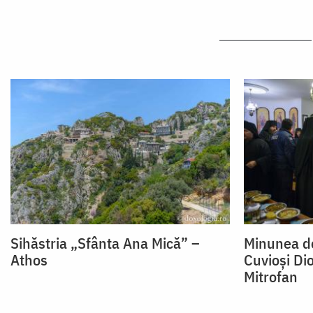
Sihăstria „Sfânta Ana Mică” –
Minunea de
Athos
Cuvioși Dio
Mitrofan