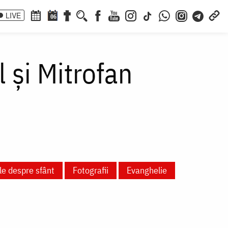
LIVE
06
l și Mitrofan
le despre sfânt
Fotografii
Evanghelie