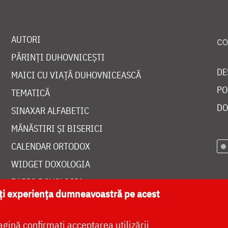
AUTORI
PĂRINȚI DUHOVNICEȘTI
DE
MAICI CU VIAȚĂ DUHOVNICEASCĂ
PO
TEMATICĂ
DO
SINAXAR ALFABETIC
MĂNĂSTIRI ȘI BISERICI
CALENDAR ORTODOX
WIDGET DOXOLOGIA
RADIO DOXOLOGIA
ăți experiența dumneavoastră pe acest
agină confirmați acceptarea utilizării