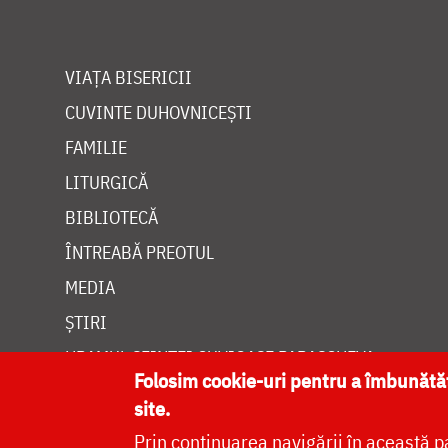
VIAȚA BISERICII
CUVINTE DUHOVNICEȘTI
FAMILIE
LITURGICĂ
BIBLIOTECĂ
ÎNTREABĂ PREOTUL
MEDIA
ȘTIRI
HRAMUL SFINTEI CUVIOASE PARASCHEVA
Folosim cookie-uri pentru a îmbunăt
site.
Prin continuarea navigării în această p