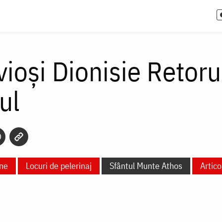
vioși Dionisie Retoru
ul
ne
Locuri de pelerinaj
Sfântul Munte Athos
Artico