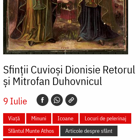
Sfinții Cuvioși Dionisie Retorul
și Mitrofan Duhovnicul
9 Iulie
Viață
Minuni
Icoane
Locuri de pelerinaj
Sfântul Munte Athos
Articole despre sfânt