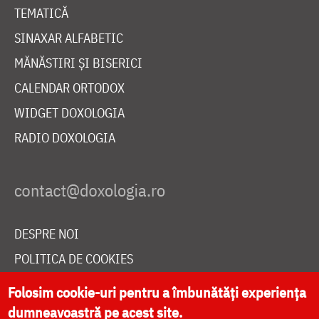
TEMATICĂ
SINAXAR ALFABETIC
MĂNĂSTIRI ȘI BISERICI
CALENDAR ORTODOX
WIDGET DOXOLOGIA
RADIO DOXOLOGIA
DESPRE NOI
POLITICA DE COOKIES
DONEAZĂ ONLINE PENTRU CATEDRALA NAȚIONALĂ
Folosim cookie-uri pentru a îmbunătăți experiența
dumneavoastră pe acest site.