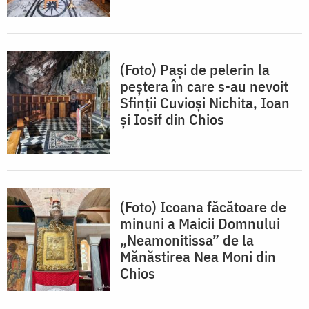
(Foto) Pași de pelerin la
peștera în care s-au nevoit
Sfinții Cuvioși Nichita, Ioan
și Iosif din Chios
(Foto) Icoana făcătoare de
minuni a Maicii Domnului
„Neamonitissa” de la
Mănăstirea Nea Moni din
Chios