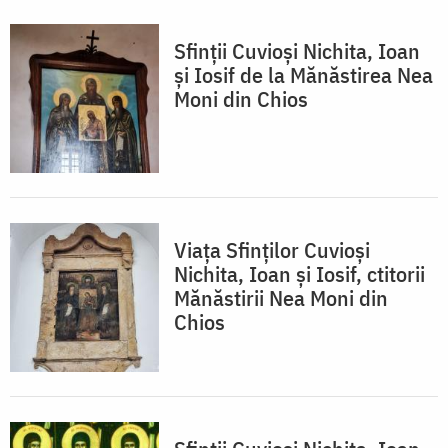
Sfinții Cuvioși Nichita, Ioan
și Iosif de la Mănăstirea Nea
Moni din Chios
Viața Sfinților Cuvioși
Nichita, Ioan și Iosif, ctitorii
Mănăstirii Nea Moni din
Chios