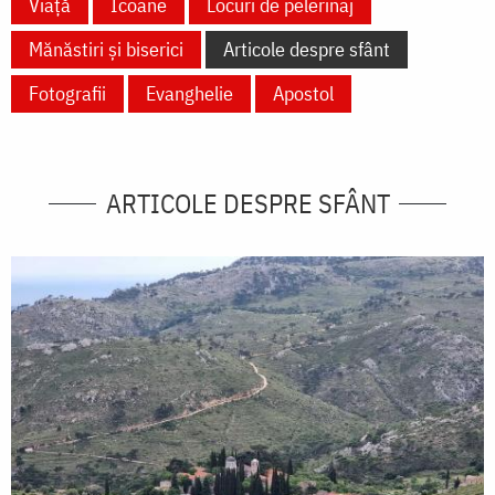
Viață
Icoane
Locuri de pelerinaj
Mănăstiri și biserici
Articole despre sfânt
Fotografii
Evanghelie
Apostol
ARTICOLE DESPRE SFÂNT