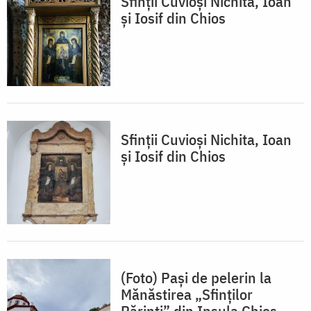
Sfinții Cuvioși Nichita, Ioan
și Iosif din Chios
Sfinții Cuvioși Nichita, Ioan
și Iosif din Chios
(Foto) Pași de pelerin la
Mănăstirea „Sfinților
Părinți” din Insula Chios,