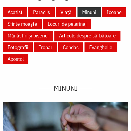
Acatist
Paraclis
Viață
Minuni
Icoane
Sfinte moaște
Locuri de pelerinaj
Mănăstiri și biserici
Articole despre sărbătoare
Fotografii
Tropar
Condac
Evanghelie
Apostol
MINUNI