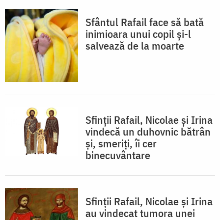
Sfântul Rafail face să bată
inimioara unui copil și-l
salvează de la moarte
Sfinții Rafail, Nicolae și Irina
vindecă un duhovnic bătrân
și, smeriți, îi cer
binecuvântare
Sfinții Rafail, Nicolae și Irina
au vindecat tumora unei