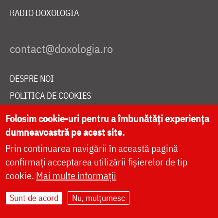
RADIO DOXOLOGIA
DESPRE NOI
POLITICA DE COOKIES
DONEAZĂ ONLINE PENTRU CATEDRALA NAȚIONALĂ
Folosim cookie-uri pentru a îmbunătăți experiența
dumneavoastră pe acest site.
Prin continuarea navigării în această pagină
LIVE
confirmați acceptarea utilizării fișierelor de tip
cookie.
Mai multe informații
Site dezvoltat de
DOXOLOGIA MEDIA
,
Sunt de acord
Nu, mulțumesc
Arhiepiscopia Iașilor | ©
doxologia.ro