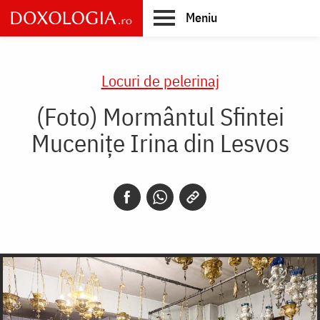
Skip
Meniu
to
main
Main
content
navigation
Locuri de pelerinaj
(Foto) Mormântul Sfintei
Mucenițe Irina din Lesvos