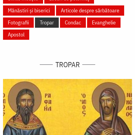
Mănăstiri și biserici
Articole despre sărbătoare
Fotografii
Tropar
Condac
Evanghelie
Apostol
TROPAR