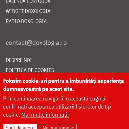
CALENDAR ORTODOX
WIDGET DOXOLOGIA
RADIO DOXOLOGIA
DESPRE NOI
POLITICA DE COOKIES
DONEAZĂ ONLINE PENTRU CATEDRALA NAȚIONALĂ
Folosim cookie-uri pentru a îmbunătăți experiența
dumneavoastră pe acest site.
Prin continuarea navigării în această pagină
LIVE
confirmați acceptarea utilizării fișierelor de tip
cookie.
Mai multe informații
Sunt de acord
Nu, mulțumesc