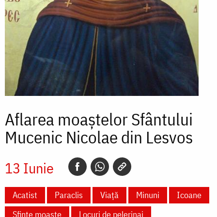
Aflarea moaștelor Sfântului
Mucenic Nicolae din Lesvos
13 Iunie
Acatist
Paraclis
Viață
Minuni
Icoane
Sfinte moaște
Locuri de pelerinaj