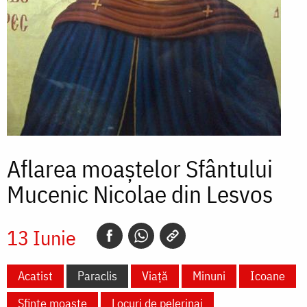
Aflarea moaștelor Sfântului
Mucenic Nicolae din Lesvos
13 Iunie
Acatist
Paraclis
Viață
Minuni
Icoane
Sfinte moaște
Locuri de pelerinaj