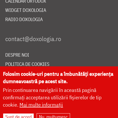
CALENDAR ORTODOX
WIDGET DOXOLOGIA
RADIO DOXOLOGIA
DESPRE NOI
POLITICA DE COOKIES
DONEAZĂ ONLINE PENTRU CATEDRALA NAȚIONALĂ
Folosim cookie-uri pentru a îmbunătăți experiența
dumneavoastră pe acest site.
Prin continuarea navigării în această pagină
LIVE
confirmați acceptarea utilizării fișierelor de tip
cookie.
Mai multe informații
Sunt de acord
Nu, mulțumesc