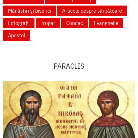
Mănăstiri și biserici
Articole despre sărbătoare
Fotografii
Tropar
Condac
Evanghelie
Apostol
PARACLIS