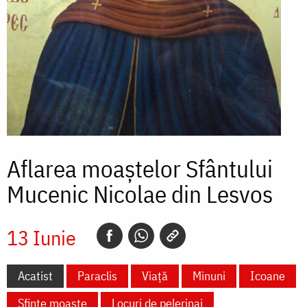
Aflarea moaștelor Sfântului
Mucenic Nicolae din Lesvos
13 Iunie
Acatist
Paraclis
Viață
Minuni
Icoane
Sfinte moaște
Locuri de pelerinaj