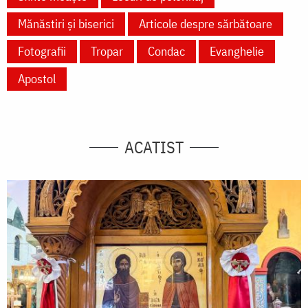
Mănăstiri și biserici
Articole despre sărbătoare
Fotografii
Tropar
Condac
Evanghelie
Apostol
ACATIST