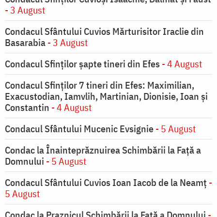
- 3 August
Condacul Sfântului Cuvios Mărturisitor Iraclie din
Basarabia
- 3 August
Condacul Sfinţilor şapte tineri din Efes
- 4 August
Condacul Sfinţilor 7 tineri din Efes: Maximilian,
Exacustodian, Iamvlih, Martinian, Dionisie, Ioan şi
Constantin
- 4 August
Condacul Sfântului Mucenic Evsignie
- 5 August
Condac la Înainteprăznuirea Schimbării la Faţă a
Domnului
- 5 August
Condacul Sfântului Cuvios Ioan Iacob de la Neamț
-
5 August
Condac la Praznicul Schimbării la Faţă a Domnului
-