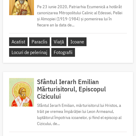
Pe 23 iunie 2020, Patriarhia Ecumenică a hotărât
canonizarea Mitropolitului Calinic al Edessei, Pellei
și Almopiei (1919-1984) și pomenirea lui în
fiecare an la data de...
Acatist
Paraclis
Viață
Icoane
Locuri de pelerinaj
Fotografii
Sfântul Ierarh Emilian
Mărturisitorul, Episcopul
Cizicului
Sfântul Ierarh Emilian, mărturisitorul lui Hristos, a
trăit pe vremea împărăției lui Leon Armeanul,
luptătorul împotriva icoanelor, și fiind el episcop al
Cizicului, de...