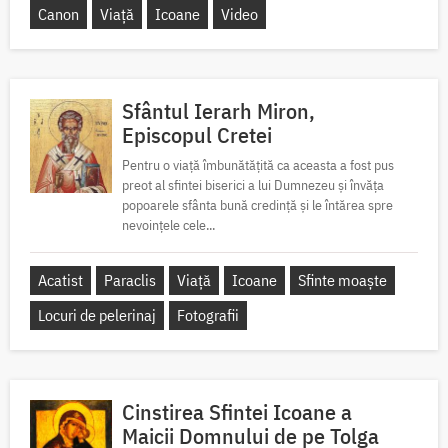
Canon
Viață
Icoane
Video
Sfântul Ierarh Miron,
Episcopul Cretei
Pentru o viață îmbunătățită ca aceasta a fost pus
preot al sfintei biserici a lui Dumnezeu și învăța
popoarele sfânta bună credință și le întărea spre
nevoințele cele...
Acatist
Paraclis
Viață
Icoane
Sfinte moaște
Locuri de pelerinaj
Fotografii
Cinstirea Sfintei Icoane a
Maicii Domnului de pe Tolga