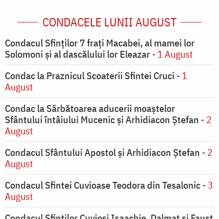
CONDACELE LUNII AUGUST
Condacul Sfinţilor 7 fraţi Macabei, al mamei lor
Solomoni şi al dascălului lor Eleazar
- 1 August
Condac la Praznicul Scoaterii Sfintei Cruci
- 1
August
Condac la Sărbătoarea aducerii moaştelor
Sfântului întâiului Mucenic şi Arhidiacon Ştefan
- 2
August
Condacul Sfântului Apostol și Arhidiacon Ștefan
- 2
August
Condacul Sfintei Cuvioase Teodora din Tesalonic
- 3
August
Condacul Sfinţilor Cuvioşi Isaachie, Dalmat şi Faust