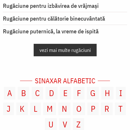
Rugăciune pentru izbăvirea de vrăjmași
Rugăciune pentru călătorie binecuvântată
Rugăciune puternică, la vreme de ispită
vezi mai multe rugăciuni
SINAXAR ALFABETIC
A
B
C
D
E
F
G
H
I
J
K
L
M
N
O
P
R
T
U
V
Z