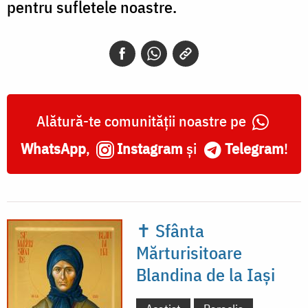
pentru sufletele noastre.
Alătură-te comunității noastre pe
WhatsApp
,
Instagram
și
Telegram
!
✝ Sfânta
Mărturisitoare
Blandina de la Iași