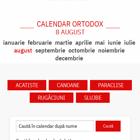
CALENDAR ORTODOX
8 AUGUST
ianuarie
februarie
martie
aprilie
mai
iunie
iulie
august
septembrie
octombrie
noiembrie
decembrie
ACATISTE
CANOANE
PARACLISE
RUGĂCIUNI
SLUJBE