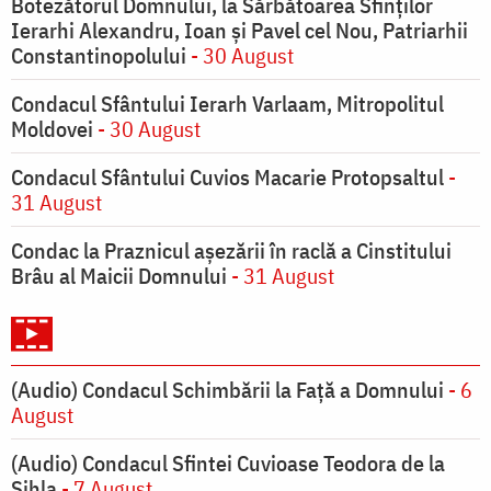
Botezătorul Domnului, la Sărbătoarea Sfinţilor
Ierarhi Alexandru, Ioan şi Pavel cel Nou, Patriarhii
Constantinopolului
- 30 August
Condacul Sfântului Ierarh Varlaam, Mitropolitul
Moldovei
- 30 August
Condacul Sfântului Cuvios Macarie Protopsaltul
-
31 August
Condac la Praznicul aşezării în raclă a Cinstitului
Brâu al Maicii Domnului
- 31 August
(Audio) Condacul Schimbării la Față a Domnului
- 6
August
(Audio) Condacul Sfintei Cuvioase Teodora de la
Sihla
- 7 August