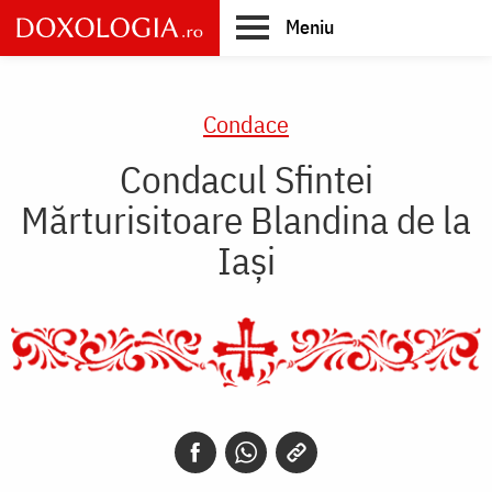
Skip
Meniu
to
main
Main
content
navigation
Condace
Condacul Sfintei
Mărturisitoare Blandina de la
Iași