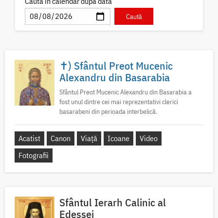
Caută în calendar după dată
✝) Sfântul Preot Mucenic
Alexandru din Basarabia
Sfântul Preot Mucenic Alexandru din Basarabia a
fost unul dintre cei mai reprezentativi clerici
basarabeni din perioada interbelică.
Acatist
Canon
Viață
Icoane
Video
Fotografii
Sfântul Ierarh Calinic al
Edessei