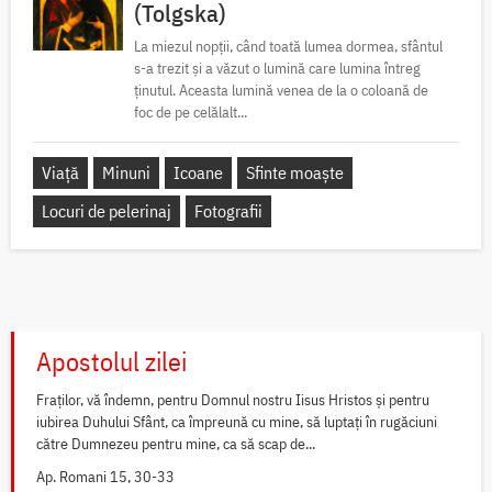
(Tolgska)
La miezul nopții, când toată lumea dormea, sfântul
s-a trezit și a văzut o lumină care lumina întreg
ținutul. Aceasta lumină venea de la o coloană de
foc de pe celălalt...
Viață
Minuni
Icoane
Sfinte moaște
Locuri de pelerinaj
Fotografii
Apostolul zilei
Fraților, vă îndemn, pentru Domnul nostru Iisus Hristos și pentru
iubirea Duhului Sfânt, ca împreună cu mine, să luptați în rugăciuni
către Dumnezeu pentru mine, ca să scap de...
Ap. Romani 15, 30-33