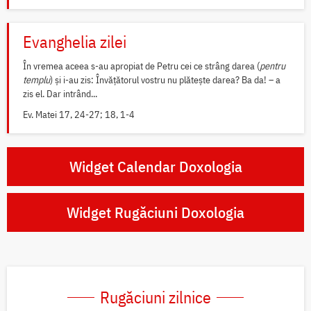
Evanghelia zilei
În vremea aceea s-au apropiat de Petru cei ce strâng darea (
pentru
templu
) și i-au zis: Învățătorul vostru nu plătește darea? Ba da! – a
zis el. Dar intrând...
Ev. Matei 17, 24-27; 18, 1-4
Widget Calendar Doxologia
Widget Rugăciuni Doxologia
Rugăciuni zilnice