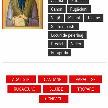
Acatist
Paraclis
Canon
Rugăciuni
Viață
Minuni
Icoane
Sfinte moaște
Locuri de pelerinaj
Predici
Video
Fotografii
ACATISTE
CANOANE
PARACLISE
RUGĂCIUNI
SLUJBE
TROPARE
CONDACE