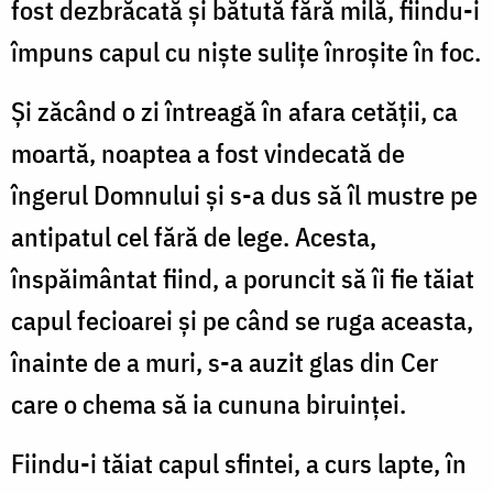
fost dezbrăcată și bătută fără milă, fiindu-i
împuns capul cu niște sulițe înroșite în foc.
Și zăcând o zi întreagă în afara cetății, ca
moartă, noaptea a fost vindecată de
îngerul Domnului și s-a dus să îl mustre pe
antipatul cel fără de lege. Acesta,
înspăimântat fiind, a poruncit să îi fie tăiat
capul fecioarei și pe când se ruga aceasta,
înainte de a muri, s-a auzit glas din Cer
care o chema să ia cununa biruinței.
Fiindu-i tăiat capul sfintei, a curs lapte, în