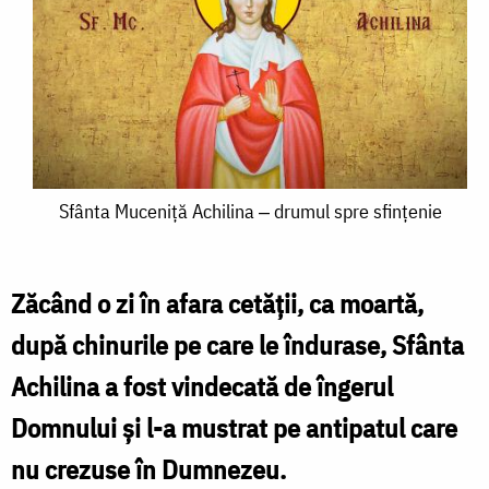
Sfânta
Sfânta Muceniță Achilina ‒ drumul spre sfințenie
Muceniță
Achilina
Zăcând o zi în afara cetății, ca moartă,
‒
după chinurile pe care le îndurase, Sfânta
drumul
Achilina a fost vindecată de îngerul
spre
Domnului și l-a mustrat pe antipatul care
sfințenie
nu crezuse în Dumnezeu.