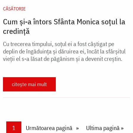
CĂSĂTORIE
Cum și-a întors Sfânta Monica soțul la
credință
Cu trecerea timpului, soțul ei a fost câștigat pe
deplin de îngăduința și dăruirea ei, încât la sfârșitul
vieții el s-a lăsat de păgânism și a devenit creștin.
citește mai mult
Paginare
Current page
1
Next page
Următoarea pagină
Last page
Ultima pagină »