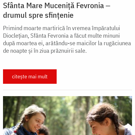
Sfânta Mare Muceniță Fevronia ‒
drumul spre sfințenie
Primind moarte martirică în vremea împăratului
Dioclețian, Sfânta Fevronia a făcut multe minuni
după moartea ei, arătându-se maicilor la rugăciunea
de noapte și în ziua prăznuirii sale.
citește mai mult