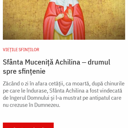
VIEŢILE SFINŢILOR
Sfânta Muceniță Achilina ‒ drumul
spre sfințenie
Zăcând o zi în afara cetății, ca moartă, după chinurile
pe care le îndurase, Sfânta Achilina a fost vindecată
de îngerul Domnului și l-a mustrat pe antipatul care
nu crezuse în Dumnezeu.