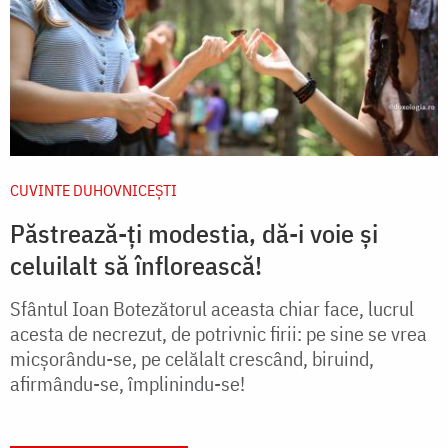
CUVINTE DUHOVNICEȘTI
Păstrează-ți modestia, dă-i voie și
celuilalt să înflorească!
Sfântul Ioan Botezătorul aceasta chiar face, lucrul
acesta de necrezut, de potrivnic firii: pe sine se vrea
micșorându-se, pe celălalt crescând, biruind,
afirmându-se, împlinindu-se!