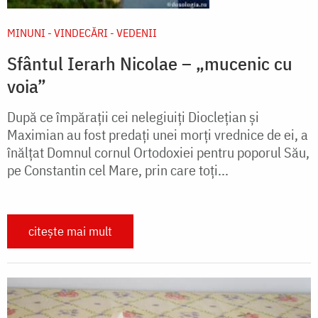
MINUNI - VINDECĂRI - VEDENII
Sfântul Ierarh Nicolae – „mucenic cu
voia”
După ce împărații cei nelegiuiți Dioclețian și
Maximian au fost predați unei morți vrednice de ei, a
înălțat Domnul cornul Ortodoxiei pentru poporul Său,
pe Constantin cel Mare, prin care toți...
citește mai mult