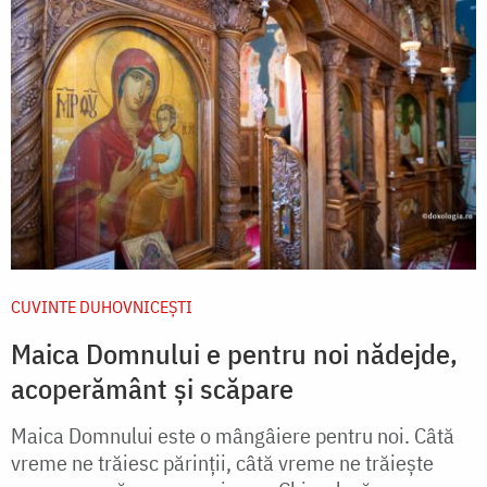
CUVINTE DUHOVNICEȘTI
Maica Domnului e pentru noi nădejde,
acoperământ și scăpare
Maica Domnului este o mângâiere pentru noi. Câtă
vreme ne trăiesc părinții, câtă vreme ne trăiește