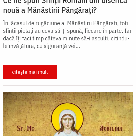
nouă a Mănăstirii Pângărați?
În lăcașul de rugăciune al Mănăstirii Pângărați, toți
sfinții pictați au ceva să-ți spună, fiecare în parte. Iar
dacă îți faci timp câteva minute să-i asculți, citindu-
le învățătura, cu siguranță vei...
citește mai mult