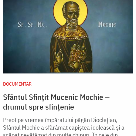
DOCUMENTAR
Sfântul Sfințit Mucenic Mochie ‒
drumul spre sfințenie
Preot pe vremea împăratului păgân Dioclețian,
Sfântul Mochie a sfărâmat capiștea idolească și a
scăpat nevătămat din multe chinuri. În cele din