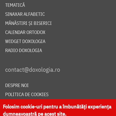
TEMATICĂ
SINAXAR ALFABETIC
MĂNĂSTIRI ȘI BISERICI
CALENDAR ORTODOX
WIDGET DOXOLOGIA
RADIO DOXOLOGIA
DESPRE NOI
POLITICA DE COOKIES
DONEAZĂ ONLINE PENTRU CATEDRALA NAȚIONALĂ
Folosim cookie-uri pentru a îmbunătăți experiența
dumneavoastră pe acest site.