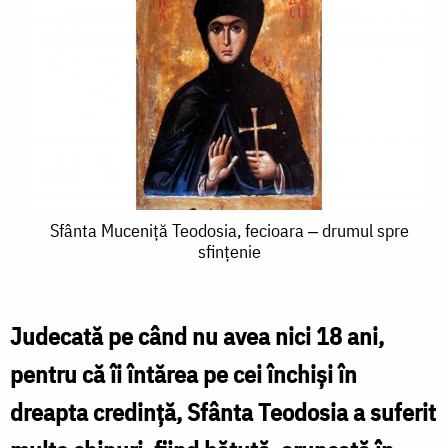
Sfânta
Sfânta Muceniță Teodosia, fecioara ‒ drumul spre
sfințenie
Muceniță
Teodosia,
fecioara
Judecată pe când nu avea nici 18 ani,
‒
pentru că îi întărea pe cei închiși în
drumul
dreapta credință, Sfânta Teodosia a suferit
spre