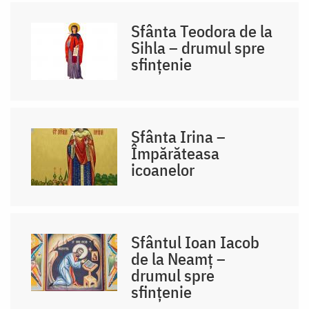
Sfânta Teodora de la
Sihla – drumul spre
sfințenie
Sfânta Irina –
Împărăteasa
icoanelor
Sfântul Ioan Iacob
de la Neamț –
drumul spre
sfințenie