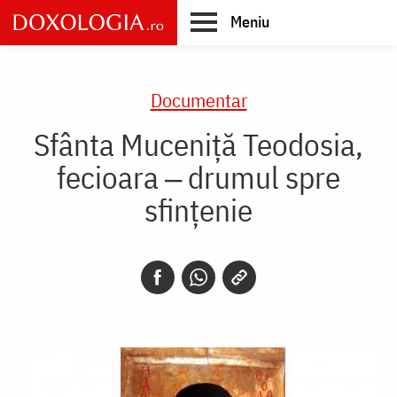
Skip
Meniu
to
main
Main
content
navigation
Documentar
Sfânta Muceniță Teodosia,
fecioara ‒ drumul spre
sfințenie