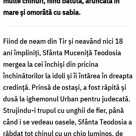
multe chinuri, fiind bătută, aruncată în
sfințenie
mare și omorâtă cu sabia.
Fiind de neam din Tir și neavând nici 18
ani împliniți, Sfânta Muceniță Teodosia
mergea la cei închiși din pricina
închinătorilor la idoli și îi întărea în dreapta
credință. Prinsă de ostași, a fost răpită și
dusă la ighemonul Urban pentru judecată.
Strujindu-i trupul cu unghii de fier, până
când i se vedeau oasele, Sfânta Teodosia a
răbdat tot chinul cu un chip luminos, de