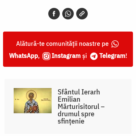
Alătură-te comunității noastre pe
WhatsApp
,
Instagram
și
Telegram
!
Sfântul Ierarh
Emilian
Mărturisitorul –
drumul spre
sfințenie