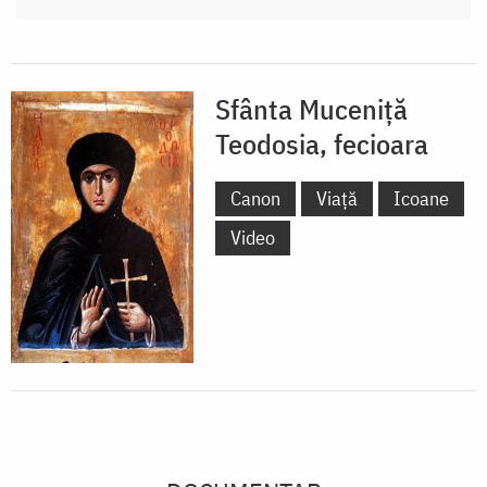
Sfânta Muceniță
Teodosia, fecioara
Canon
Viață
Icoane
Video