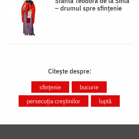
Sfânta Teodora de la Sihla
– drumul spre sfințenie
Citește despre:
sfințenie
bucurie
persecuția creștinilor
luptă