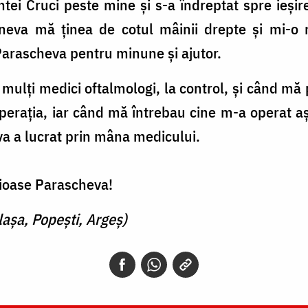
tei Cruci peste mine și s-a îndreptat spre ieșir
va mă ținea de cotul mâinii drepte și mi-o r
arascheva pentru minune și ajutor.
 mulți medici oftalmologi, la control, și când m
 operația, iar când mă întrebau cine m-a operat
a a lucrat prin mâna medicului.
vioase Parascheva!
lașa, Popești, Argeș)