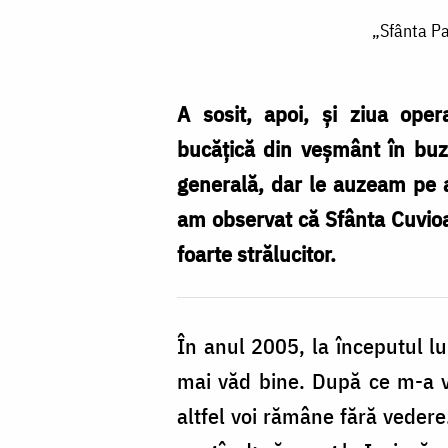
„Sfânta
„Sfânta Pa
Parascheva
m-
a
A sosit, apoi, și ziua oper
operat
bucățică din veșmânt în buzu
la
generală, dar le auzeam pe a
ochi
am observat că Sfânta Cuvioa
prin
foarte strălucitor.
mâinile
doctoriței”
În anul 2005, la începutul l
/
mai văd bine. După ce m-a v
Foto:
altfel voi rămâne fără vedere
Oana