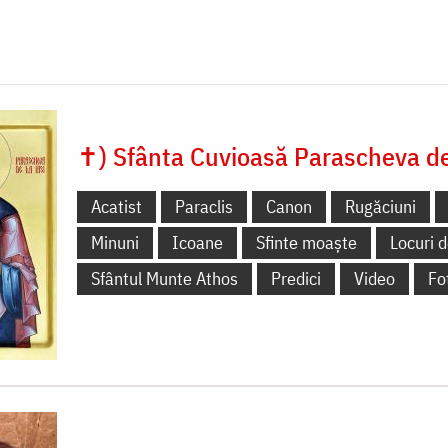
✝) Sfânta Cuvioasă Parascheva de 
Acatist
Paraclis
Canon
Rugăciuni
Minuni
Icoane
Sfinte moaște
Locuri d
Sfântul Munte Athos
Predici
Video
Fo