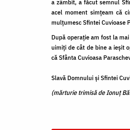
a zâmbit, a făcut semnul Sfin
acel moment simțeam că cine
mulțumesc Sfintei Cuvioase P
După operație am fost la mai
uimiți de cât de bine a ieșit
că Sfânta Cuvioasa Paraschev
Slavă Domnului și Sfintei Cu
(mărturie trimisă de Ionuț Bă