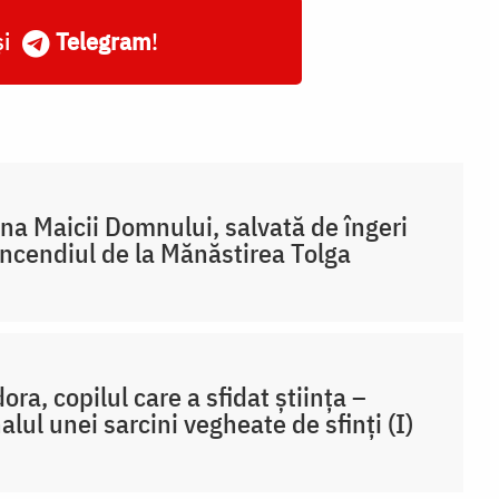
și
Telegram
!
na Maicii Domnului, salvată de îngeri
incendiul de la Mănăstirea Tolga
ora, copilul care a sfidat știința –
alul unei sarcini vegheate de sfinți (I)