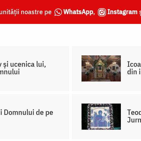
nității noastre pe
WhatsApp
,
Instagram
 și ucenica lui,
Icoa
omnului
din 
ii Domnului de pe
Teod
Jurn