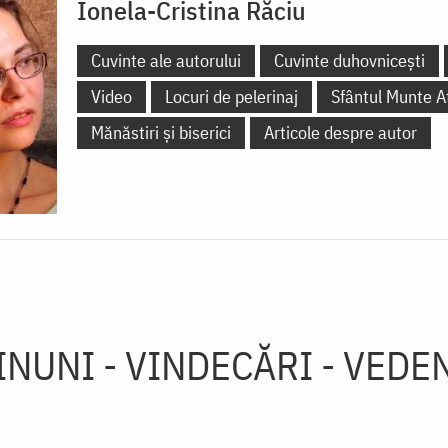
Ionela-Cristina Răciu
Cuvinte ale autorului
Cuvinte duhovnicești
Video
Locuri de pelerinaj
Sfântul Munte A
Mănăstiri și biserici
Articole despre autor
INUNI - VINDECĂRI - VEDEN