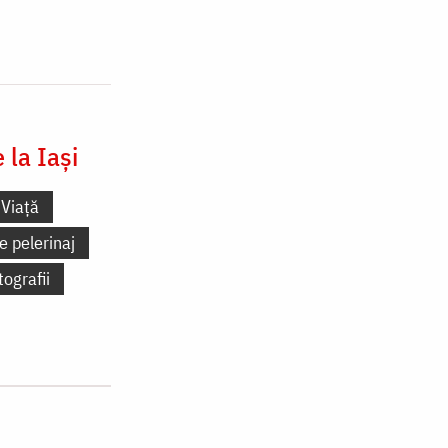
la Iași
Viață
e pelerinaj
tografii