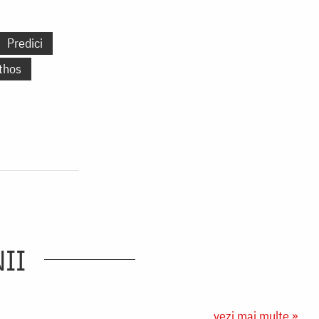
Predici
thos
II
vezi mai multe »