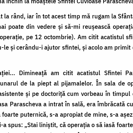
mă închin la moaștele Sfintei Cuvioase Paraschev
t la rând, iar în tot acest timp mă rugam la Sfâ
ai poate din vedere și să-mi reușească operația 
erație, pe 12 octombrie). Am citit acatistul sfi
le și cerându-i ajutor sfintei, și acolo am primit
ației... Dimineață am citit acatistul Sfintei
narul de la piept al pijamalelor. În sala de o
sistente și pe doctoriță cum vorbeau în timpul
sa Parascheva a intrat în sală, era îmbrăcată c
nă foarte puternică, s-a apropiat de mine, s-a așe
spus: „Stai liniștit, că operația o să iasă foarte 