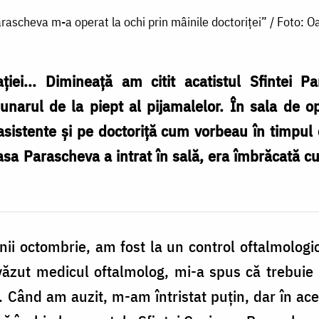
rascheva m-a operat la ochi prin mâinile doctoriței” / Foto: O
ației... Dimineață am citit acatistul Sfintei
narul de la piept al pijamalelor. În sala de o
sistente și pe doctoriță cum vorbeau în timpul
sa Parascheva a intrat în sală, era îmbrăcată c
unii octombrie, am fost la un control oftalmolog
ăzut medicul oftalmolog, mi-a spus că trebuie
. Când am auzit, m-am întristat puțin, dar în a