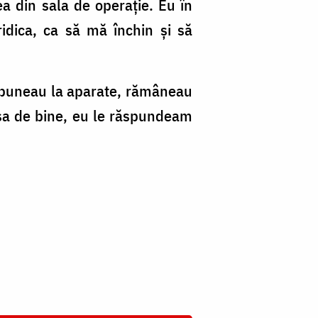
ea din sala de operație. Eu în
idica, ca să mă închin și să
ă puneau la aparate, rămâneau
 așa de bine, eu le răspundeam