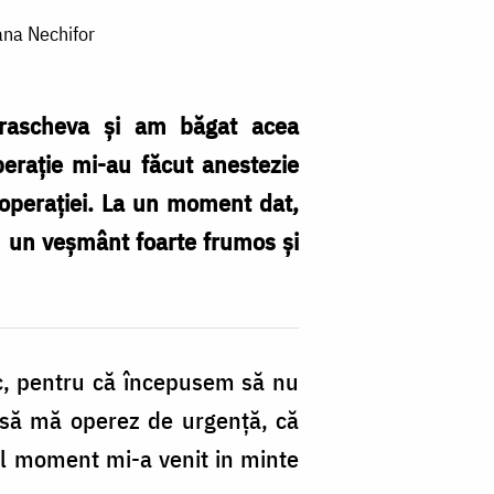
ana Nechifor
 Parascheva și am băgat acea
perație mi-au făcut anestezie
 operației. La un moment dat,
u un veșmânt foarte frumos și
ic, pentru că începusem să nu
 să mă operez de urgență, că
cel moment mi-a venit in minte