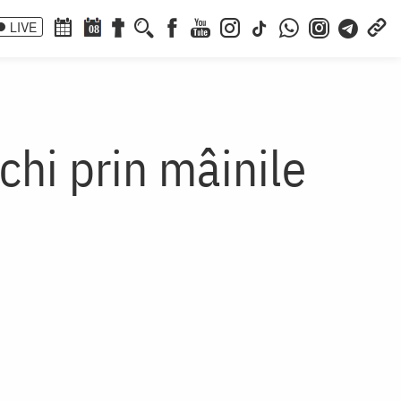
LIVE
08
chi prin mâinile