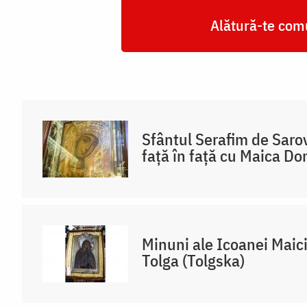
Alătură-te comu
Sfântul Serafim de Sarov
față în față cu Maica D
Minuni ale Icoanei Maic
Tolga (Tolgska)