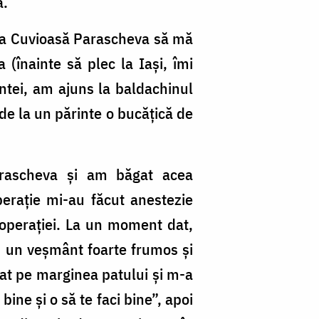
a.
nta Cuvioasă Parascheva să mă
(înainte să plec la Iași, îmi
ntei, am ajuns la baldachinul
 de la un părinte o bucățică de
 Parascheva și am băgat acea
perație mi-au făcut anestezie
 operației. La un moment dat,
u un veșmânt foarte frumos și
zat pe marginea patului și m-a
bine și o să te faci bine”, apoi