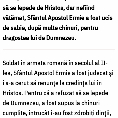
‒
să se lepede de Hristos, dar nefiind
drumul
vătămat, Sfântul Apostol Ermie a fost ucis
spre
de sabie, după multe chinuri, pentru
sfințenie
dragostea lui de Dumnezeu.
Soldat în armata romană în secolul al II-
lea, Sfântul Apostol Ermie a fost judecat și
i s-a cerut să renunțe la credința lui în
Hristos. Pentru că a refuzat să se lepede
de Dumnezeu, a fost supus la chinuri
cumplite, întrucât i-au fost zdrobiți dinții,