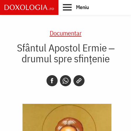
Skip
Meniu
to
main
Main
content
navigation
Documentar
Sfântul Apostol Ermie ‒
drumul spre sfințenie