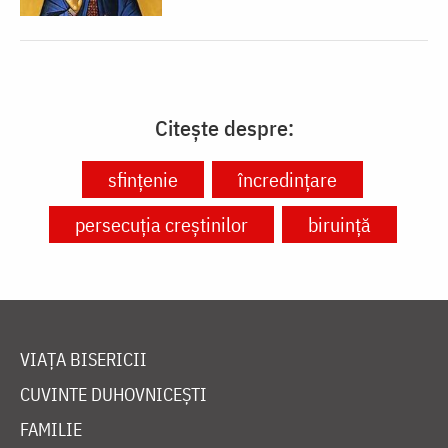
Citește despre:
sfințenie
încredințare
persecuția creștinilor
biruință
VIAȚA BISERICII
CUVINTE DUHOVNICEȘTI
FAMILIE