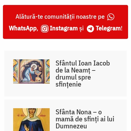
Alătură-te comunității noastre pe
WhatsApp
,
Instagram
și
Telegram
!
Sfântul Ioan Iacob
de la Neamț –
drumul spre
sfințenie
Sfânta Nona – o
mamă de sfinți ai lui
Dumnezeu