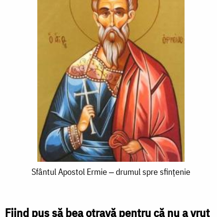
Sfântul
Sfântul Apostol Ermie ‒ drumul spre sfințenie
Apostol
Ermie
Fiind pus să bea otravă pentru că nu a vrut