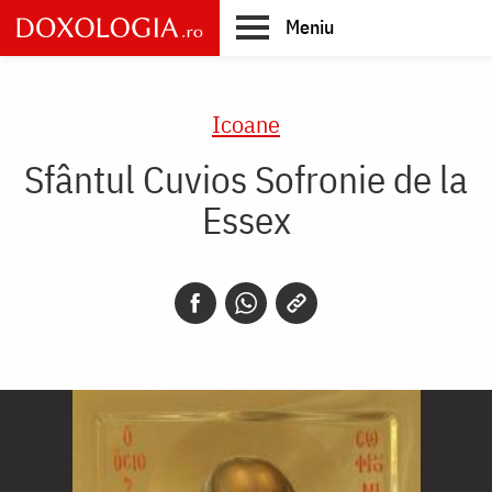
Skip
Meniu
to
main
Main
content
navigation
Icoane
Sfântul Cuvios Sofronie de la
Essex