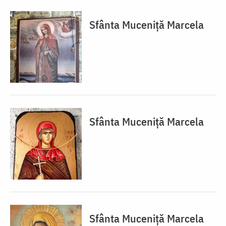
Sfânta Muceniță Marcela
Sfânta Muceniță Marcela
Sfânta Muceniță Marcela