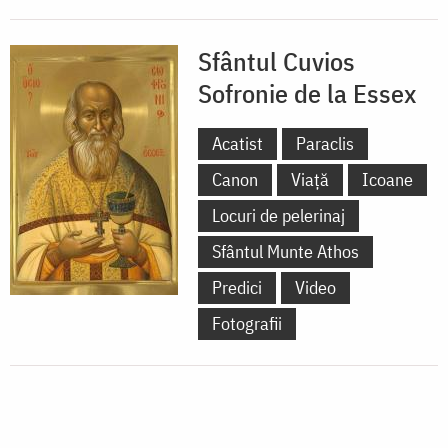
Sfântul Cuvios
Sofronie de la Essex
Acatist
Paraclis
Canon
Viață
Icoane
Locuri de pelerinaj
Sfântul Munte Athos
Predici
Video
Fotografii