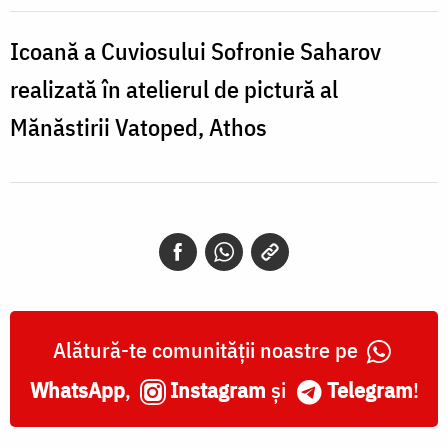
de
la
Icoană a Cuviosului Sofronie Saharov
Essex
realizată în atelierul de pictură al
Mănăstirii Vatoped, Athos
Alătură-te comunității noastre pe
WhatsApp
,
Instagram
și
Telegram
!