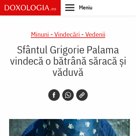
Skip
Meniu
to
main
Main
content
navigation
Minuni - Vindecări - Vedenii
Sfântul Grigorie Palama
vindecă o bătrână săracă și
văduvă