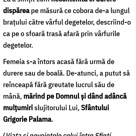
dispărea
pe măsură ce cobora de-a lungul
braţului către vârful degetelor, descriind-o
ca pe o sfoară trasă afară prin vârfurile
degetelor.
Femeia s-a întors acasă fără urmă de
durere sau de boală. De-atunci, a putut să
reînceapă fără greutate lucrul său de
mână,
mărind pe Domnul şi dând adâncă
mulțumiri
slujitorului Lui,
Sfântului
Grigorie Palama
.
(
Viaţa şi nevoinţele celui între Sfinţi