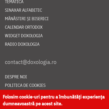
TEMATICĂ
SINAXAR ALFABETIC
MĂNĂSTIRI ȘI BISERICI
CALENDAR ORTODOX
WIDGET DOXOLOGIA
RADIO DOXOLOGIA
DESPRE NOI
POLITICA DE COOKIES
DONEAZĂ ONLINE PENTRU CATEDRALA NAȚIONALĂ
Folosim cookie-uri pentru a îmbunătăți experiența
dumneavoastră pe acest site.