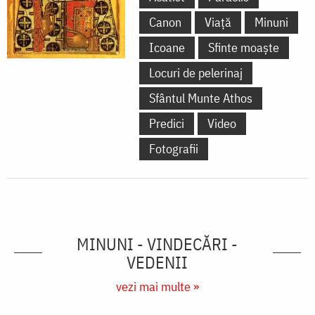
Canon
Viață
Minuni
Icoane
Sfinte moaște
Locuri de pelerinaj
Sfântul Munte Athos
Predici
Video
Fotografii
MINUNI - VINDECĂRI -
VEDENII
vezi mai multe »