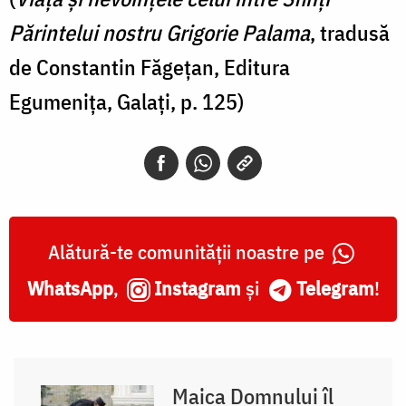
Părintelui nostru Grigorie Palama
, tradusă
de Constantin Făgeţan, Editura
Egumeniţa, Galaţi, p. 125)
Alătură-te comunității noastre pe
WhatsApp
,
Instagram
și
Telegram
!
Maica Domnului îl