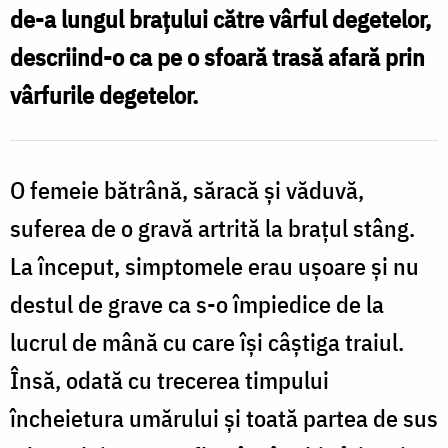
de-a lungul braţului către vârful degetelor,
descriind-o ca pe o sfoară trasă afară prin
vârfurile degetelor.
O femeie bătrână, săracă şi văduvă,
suferea de o gravă artrită la braţul stâng.
La început, simptomele erau uşoare şi nu
destul de grave ca s-o împiedice de la
lucrul de mână cu care îşi câştiga traiul.
Însă, odată cu trecerea timpului
încheietura umărului şi toată partea de sus