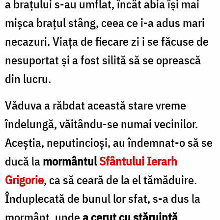
a braţului s-au umflat, încât abia îşi mai
mişca braţul stâng, ceea ce i-a adus mari
necazuri. Viaţa de fiecare zi i se făcuse de
nesuportat şi a fost silită să se oprească
din lucru.
Văduva a răbdat această stare vreme
îndelungă, văitându-se numai vecinilor.
Aceştia, neputincioşi, au îndemnat-o să se
ducă la
mormântul
Sfântului Ierarh
Grigorie
, ca să ceară de la el tămăduire.
Înduplecată de bunul lor sfat, s-a dus la
mormânt, unde
a cerut cu stăruinţă