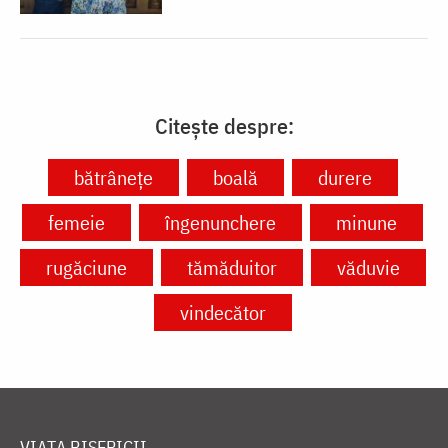
Citește despre:
bătrânețe
boală
durere
femeie
îngenunchere
minune
rugăciune
tămăduitor
văduvie
vindecător
VIAȚA BISERICII