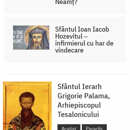
Neamț?
Sfântul Ioan Iacob
Hozevitul ‒
infirmierul cu har de
vindecare
Sfântul Ierarh
Grigorie Palama,
Arhiepiscopul
Tesalonicului
Acatist
Paraclis