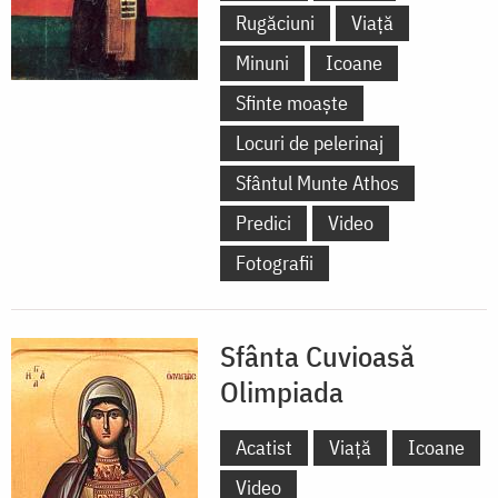
Rugăciuni
Viață
Minuni
Icoane
Sfinte moaște
Locuri de pelerinaj
Sfântul Munte Athos
Predici
Video
Fotografii
Sfânta Cuvioasă
Olimpiada
Acatist
Viață
Icoane
Video