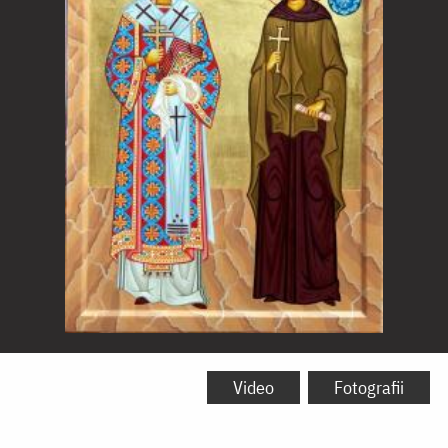
Sfântul
Ioan
Video
Fotografii
Gură