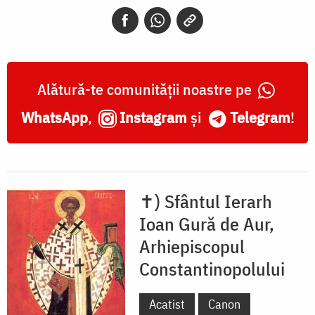
de
Aur
și
Sfânta
Alătură-te comunității noastre pe
Olimpiada
WhatsApp
,
Instagram
și
Telegram
!
✝) Sfântul Ierarh
Ioan Gură de Aur,
Arhiepiscopul
Constantinopolului
Acatist
Canon