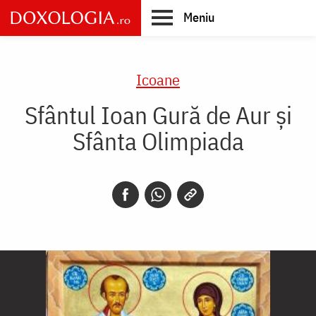
Skip
Meniu
to
main
Main
content
navigation
Icoane
Sfântul Ioan Gură de Aur și
Sfânta Olimpiada