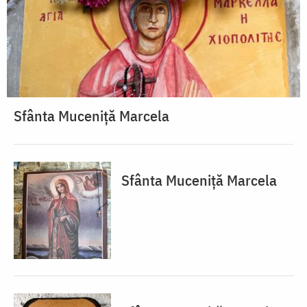
Sfânta Muceniță Marcela
Sfânta Muceniță Marcela