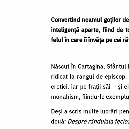
Arhiepiscop
al
Convertind neamul goților de 
Sevillei
inteligență aparte, fiind de 
‒
felul în care îi învăța pe cei ră
drumul
spre
Născut în Cartagina, Sfântul 
sfințenie
ridicat la rangul de episcop.
eretici, iar pe frații săi ‒ și 
monahism, fiindu-le exemplu
Deși a scris multe lucrări pe
două:
Despre rânduiala fecioa