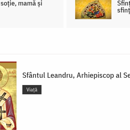
soție, mamă și
Sfin
sfin
Sfântul Leandru, Arhiepiscop al Se
Viață