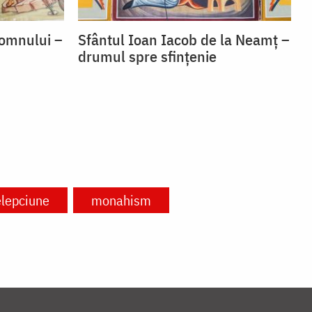
Domnului –
Sfântul Ioan Iacob de la Neamț –
drumul spre sfințenie
elepciune
monahism