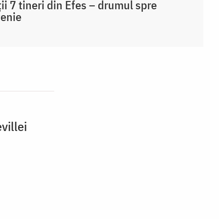
ții 7 tineri din Efes – drumul spre
țenie
villei