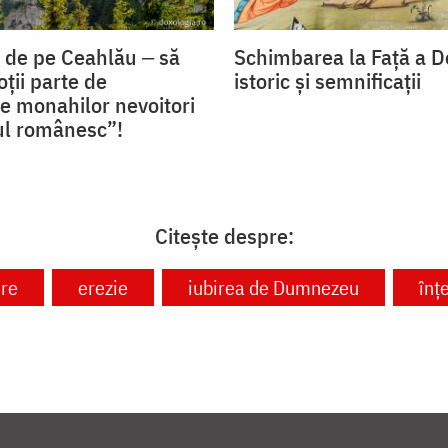
e de pe Ceahlău ‒ să
Schimbarea la Față a 
ții parte de
istoric și semnificații
le monahilor nevoitori
ul românesc”!
Citește despre:
re
erezie
iubirea de Dumnezeu
înț