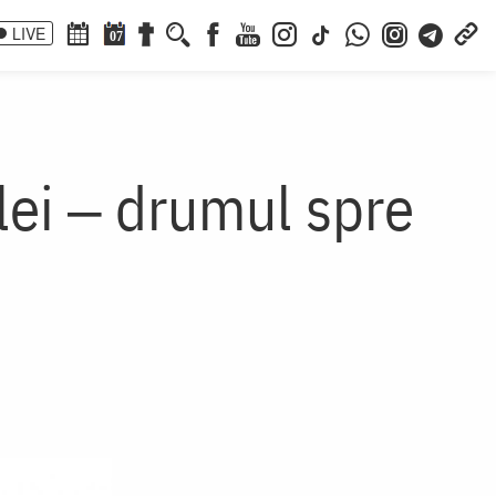
LIVE
07
lei ‒ drumul spre