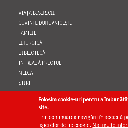
VIAȚA BISERICII
CUVINTE DUHOVNICEȘTI
FAMILIE
LITURGICĂ
BIBLIOTECĂ
ÎNTREABĂ PREOTUL
MEDIA
ȘTIRI
HRAMUL SFINTEI CUVIOASE PARASCHEVA
Folosim cookie-uri pentru a îmbunăt
site.
Prin continuarea navigării în această p
fișierelor de tip cookie.
Mai multe infor
Site dezvolt