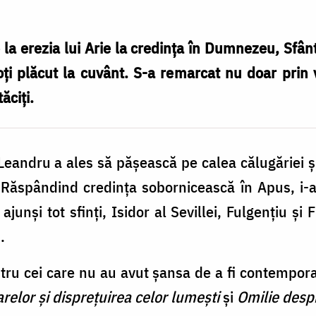
la erezia lui Arie la credința în Dumnezeu, Sfân
toți plăcut la cuvânt. S-a remarcat nu doar prin v
tăciți.
Leandru a ales să pășească pe calea călugăriei ș
 Răspândind credința sobornicească în Apus, i-a
ei ajunși tot sfinți, Isidor al Sevillei, Fulgențiu 
.
ntru cei care nu au avut șansa de a fi contempor
relor și disprețuirea celor lumești
și
Omilie despr