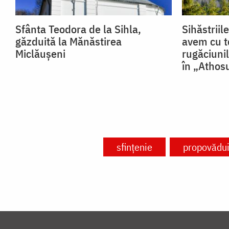
Sfânta Teodora de la Sihla,
Sihăstriil
găzduită la Mănăstirea
avem cu to
Miclăușeni
rugăciuni
în „Athos
sfințenie
propovădui