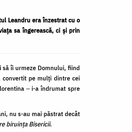
tul Leandru era înzestrat cu o
iața sa îngerească, ci și prin
i să îi urmeze Domnului, fiind
 convertit pe mulți dintre cei
și Florentina ‒ i-a îndrumat spre
ani, nu s-au mai păstrat decât
e biruința Bisericii
.