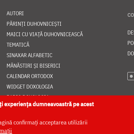
AUTORI
PĂRINȚI DUHOVNICEȘTI
DE
MAICI CU VIAȚĂ DUHOVNICEASCĂ
PO
TEMATICĂ
DO
SINAXAR ALFABETIC
MĂNĂSTIRI ȘI BISERICI
CALENDAR ORTODOX
WIDGET DOXOLOGIA
RADIO DOXOLOGIA
ăți experiența dumneavoastră pe acest
agină confirmați acceptarea utilizării
mații
at de
DOXOLOGIA MEDIA
, Arhiepiscopia Iașilor | 