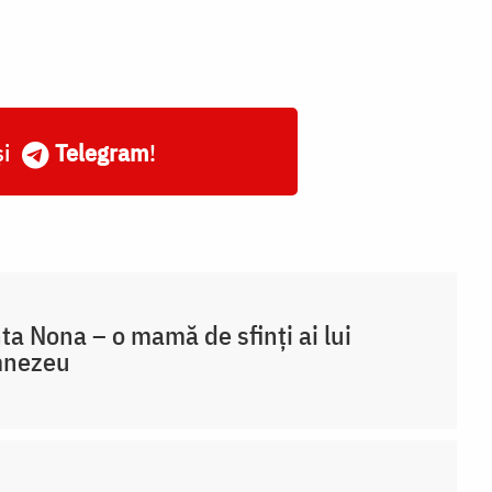
și
Telegram
!
ta Nona – o mamă de sfinți ai lui
nezeu