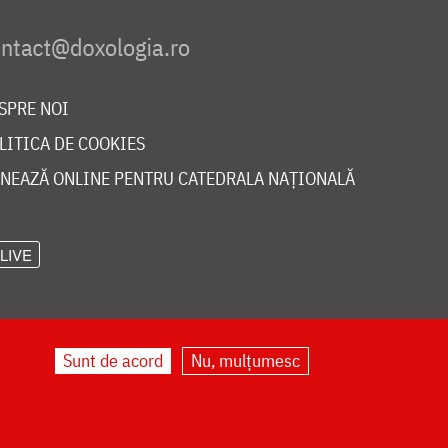
SPRE NOI
LITICA DE COOKIES
NEAZĂ ONLINE PENTRU CATEDRALA NAȚIONALĂ
LIVE
Sunt de acord
Nu, mulțumesc
©
doxologia.ro