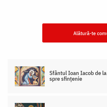
Alătură-te comu
Sfântul Ioan Iacob de l
spre sfințenie