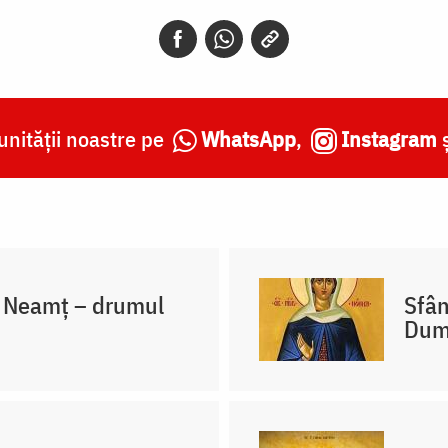
nității noastre pe
WhatsApp
,
Instagram
a Neamț – drumul
Sfân
Dum