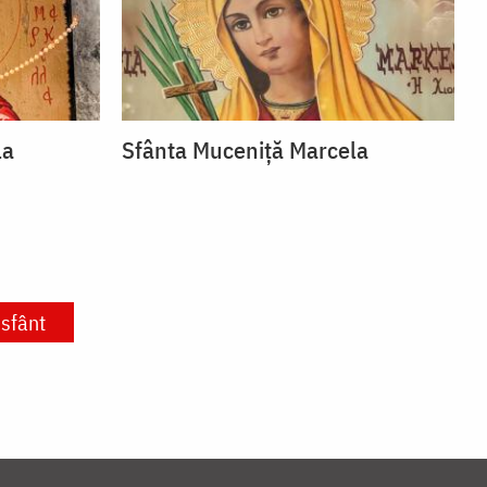
la
Sfânta Muceniță Marcela
sfânt