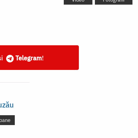
și
Telegram
!
uzău
oane