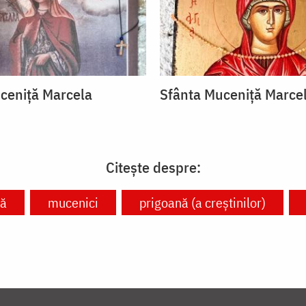
ceniță Marcela
Sfânta Muceniță Marce
Citește despre:
nă
mucenici
prigoană (a creștinilor)