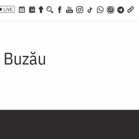
LIVE
08
a Buzău