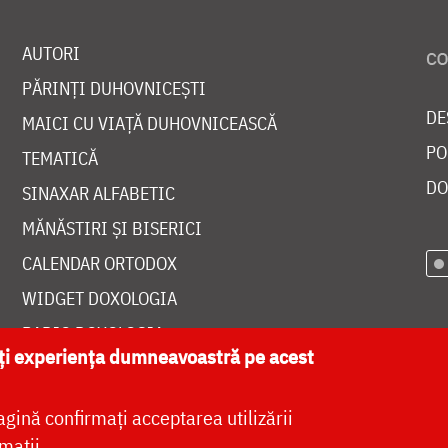
AUTORI
PĂRINȚI DUHOVNICEȘTI
DE
MAICI CU VIAȚĂ DUHOVNICEASCĂ
PO
TEMATICĂ
DO
SINAXAR ALFABETIC
MĂNĂSTIRI ȘI BISERICI
CALENDAR ORTODOX
WIDGET DOXOLOGIA
RADIO DOXOLOGIA
ăți experiența dumneavoastră pe acest
agină confirmați acceptarea utilizării
mații