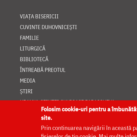
VIAȚA BISERICII
CUVINTE DUHOVNICEȘTI
FAMILIE
LITURGICĂ
BIBLIOTECĂ
ÎNTREABĂ PREOTUL
MEDIA
ȘTIRI
HRAMUL SFINTEI CUVIOASE PARASCHEVA
Folosim cookie-uri pentru a îmbunăt
site.
Prin continuarea navigării în această p
fișierelor de tip cookie.
Mai multe infor