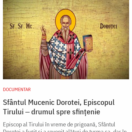
DOCUMENTAR
Sfântul Mucenic Dorotei, Episcopul
Tirului ‒ drumul spre sfințenie
Episcop al Tirului în vreme de prigoană, Sfântul
Dorotei a fugit și a revenit alături de turma sa, dar în