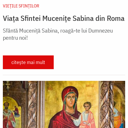
VIEŢILE SFINŢILOR
Viața Sfintei Mucenițe Sabina din Roma
Sfântă Muceniță Sabina, roagă-te lui Dumnezeu
pentru noi!
citește mai mult