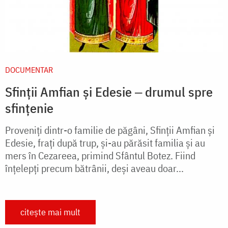
DOCUMENTAR
Sfinții Amfian și Edesie ‒ drumul spre
sfințenie
Proveniți dintr-o familie de păgâni, Sfinții Amfian și
Edesie, frați după trup, și-au părăsit familia și au
mers în Cezareea, primind Sfântul Botez. Fiind
înțelepți precum bătrânii, deși aveau doar...
citește mai mult