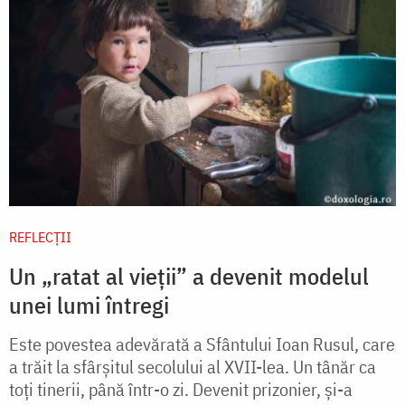
REFLECȚII
Un „ratat al vieții” a devenit modelul
unei lumi întregi
Este povestea adevărată a Sfântului Ioan Rusul, care
a trăit la sfârșitul secolului al XVII-lea. Un tânăr ca
toți tinerii, până într-o zi. Devenit prizonier, și-a