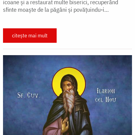
icoane și a restaurat multe biserici, recuperând
sfinte moaște de la păgâni și povățuindu-i...
citește mai mult