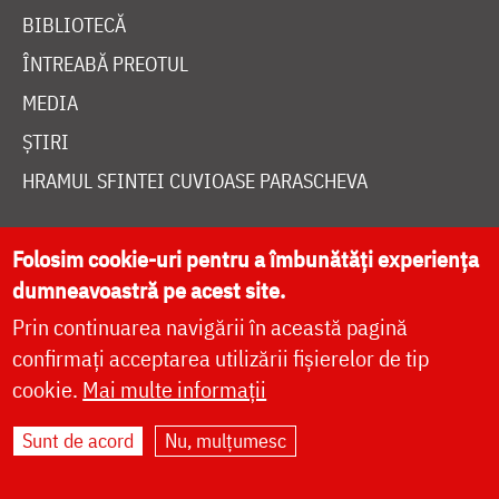
BIBLIOTECĂ
ÎNTREABĂ PREOTUL
MEDIA
ȘTIRI
HRAMUL SFINTEI CUVIOASE PARASCHEVA
Folosim cookie-uri pentru a îmbunătăți experiența
AUTORI
dumneavoastră pe acest site.
PĂRINȚI DUHOVNICEȘTI
Prin continuarea navigării în această pagină
MAICI CU VIAȚĂ DUHOVNICEASCĂ
confirmați acceptarea utilizării fișierelor de tip
TEMATICĂ
cookie.
Mai multe informații
SINAXAR ALFABETIC
Sunt de acord
Nu, mulțumesc
MĂNĂSTIRI ȘI BISERICI
CALENDAR ORTODOX