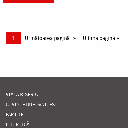
Paginare
Current page
1
Next page
Următoarea pagină
Last page
Ultima pagină »
VIAȚA BISERICII
CUVINTE DUHOVNICEȘTI
FAMILIE
LITURGICĂ