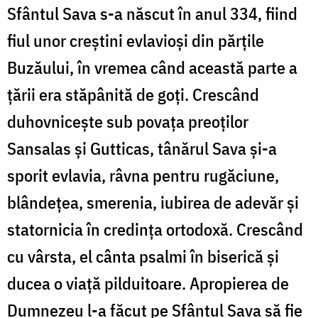
Sfântul Sava s-a născut în anul 334, fiind
fiul unor creştini evlavioşi din părţile
Buzăului, în vremea când această parte a
ţării era stăpânită de goţi. Crescând
duhovniceşte sub povaţa preoţilor
Sansalas şi Gutticas, tânărul Sava şi-a
sporit evlavia, râvna pentru rugăciune,
blândeţea, smerenia, iubirea de adevăr şi
statornicia în credinţa ortodoxă. Crescând
cu vârsta, el cânta psalmi în biserică şi
ducea o viaţă pilduitoare. Apropierea de
Dumnezeu l-a făcut pe Sfântul Sava să fie