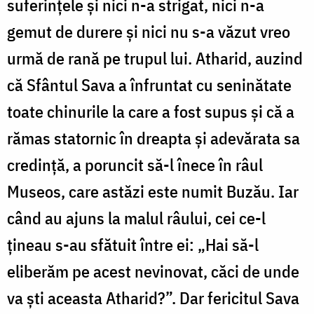
suferinţele şi nici n-a strigat, nici n-a
gemut de durere şi nici nu s-a văzut vreo
urmă de rană pe trupul lui. Atharid, auzind
că Sfântul Sava a înfruntat cu seninătate
toate chinurile la care a fost supus şi că a
rămas statornic în dreapta şi adevărata sa
credinţă, a poruncit să-l înece în râul
Museos, care astăzi este numit Buzău. Iar
când au ajuns la malul râului, cei ce-l
ţineau s-au sfătuit între ei: „Hai să-l
eliberăm pe acest nevinovat, căci de unde
va şti aceasta Atharid?”. Dar fericitul Sava