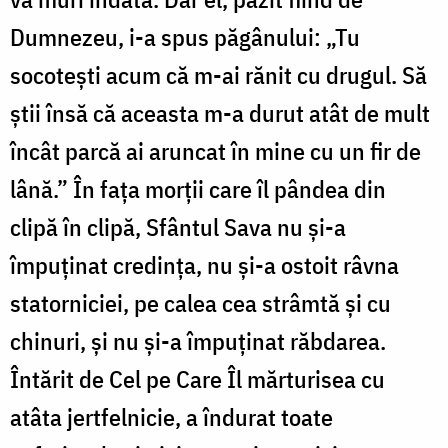
Dumnezeu, i-a spus păgânului: „Tu
socoteşti acum că m-ai rănit cu drugul. Să
ştii însă că aceasta m-a durut atât de mult
încât parcă ai aruncat în mine cu un fir de
lână.” În faţa morţii care îl pândea din
clipă în clipă, Sfântul Sava nu şi-a
împuţinat credinţa, nu şi-a ostoit râvna
statorniciei, pe calea cea strâmtă şi cu
chinuri, şi nu şi-a împuţinat răbdarea.
Întărit de Cel pe Care Îl mărturisea cu
atâta jertfelnicie, a îndurat toate