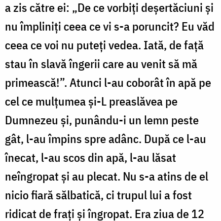
a zis către ei: „De ce vorbiţi deşertăciuni şi
nu împliniţi ceea ce vi s-a poruncit? Eu văd
ceea ce voi nu puteţi vedea. Iată, de faţă
stau în slavă îngerii care au venit să mă
primească!”. Atunci l-au coborât în apă pe
cel ce mulţumea şi-L preaslăvea pe
Dumnezeu şi, punându-i un lemn peste
gât, l-au împins spre adânc. După ce l-au
înecat, l-au scos din apă, l-au lăsat
neîngropat şi au plecat. Nu s-a atins de el
nicio fiară sălbatică, ci trupul lui a fost
ridicat de fraţi şi îngropat. Era ziua de 12