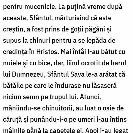
pentru mucenicie. La puţină vreme după
aceasta, Sfântul, mărturisind că este
creştin, a fost prins de goţii păgâni şi
supus la chinuri pentru a se lepăda de
credinţa în Hristos. Mai întâi l-au bătut cu
nuiele şi cu bice, dar, fiind ocrotit de harul
lui Dumnezeu, Sfântul Sava le-a arătat că
bătăile pe care le îndurase nu lăsaseră
niciun semn pe trupul lui. Atunci,
mâniindu-se chinuitorii, au luat o osie de
căruţă şi punându-i-o pe umeri i-au întins
mâinile până la capetele ei. Apoi i-au legat