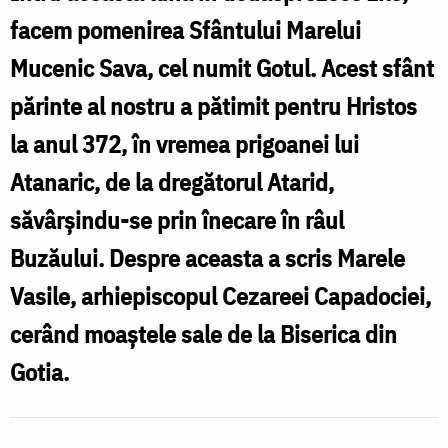
Sava
facem pomenirea Sfântului Marelui
de
Mucenic Sava, cel numit Gotul. Acest sfânt
la
părinte al nostru a pătimit pentru Hristos
Buzău
la anul 372, în vremea prigoanei lui
Atanaric, de la dregătorul Atarid,
săvârșindu-se prin înecare în râul
Buzăului. Despre aceasta a scris Marele
Vasile, arhiepiscopul Cezareei Capadociei,
cerând moaștele sale de la Biserica din
Gotia.