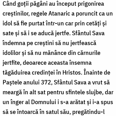
Când goţii păgâni au început prigonirea
creştinilor, regele Atanaric a poruncit ca un
idol să fie purtat într-un car prin cetăţi şi
sate şi să i se aducă jertfe. Sfântul Sava
îndemna pe creştini să nu jertfească
idolilor şi să nu mănânce din cărnurile
jertfite, deoarece aceasta însemna
tăgăduirea credinţei în Hristos. Înainte de
Paştele anului 372, Sfântul Sava a vrut să
meargă în alt sat pentru sfintele slujbe, dar
un înger al Domnului i s-a arătat şi i-a spus
să se întoarcă în satul său, pregătindu-l