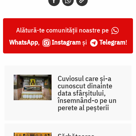
Alătură-te comunității noastre pe
WhatsApp
,
Instagram
și
Telegram
!
Cuviosul care și-a
cunoscut dinainte
data sfârșitului,
însemnând-o pe un
perete al peșterii