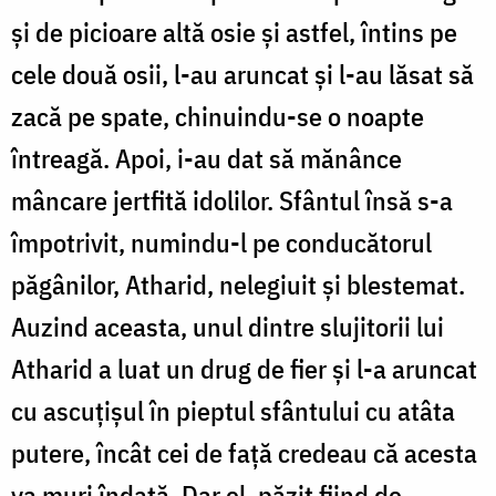
şi de picioare altă osie şi astfel, întins pe
cele două osii, l-au aruncat şi l-au lăsat să
zacă pe spate, chinuindu-se o noapte
întreagă. Apoi, i-au dat să mănânce
mâncare jertfită idolilor. Sfântul însă s-a
împotrivit, numindu-l pe conducătorul
păgânilor, Atharid, nelegiuit şi blestemat.
Auzind aceasta, unul dintre slujitorii lui
Atharid a luat un drug de fier şi l-a aruncat
cu ascuţişul în pieptul sfântului cu atâta
putere, încât cei de faţă credeau că acesta
va muri îndată. Dar el, păzit fiind de