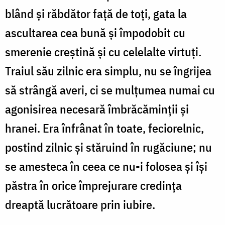
blând şi răbdător faţă de toţi, gata la
ascultarea cea bună şi împodobit cu
smerenie creştină şi cu celelalte virtuţi.
Traiul său zilnic era simplu, nu se îngrijea
să strângă averi, ci se mulţumea numai cu
agonisirea necesară îmbrăcăminţii şi
hranei. Era înfrânat în toate, feciorelnic,
postind zilnic şi stăruind în rugăciune; nu
se amesteca în ceea ce nu-i folosea şi îşi
păstra în orice împrejurare credinţa
dreaptă lucrătoare prin iubire.