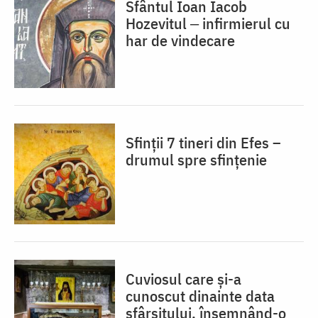
Sfântul Ioan Iacob
Hozevitul ‒ infirmierul cu
har de vindecare
Sfinții 7 tineri din Efes –
drumul spre sfințenie
Cuviosul care și-a
cunoscut dinainte data
sfârșitului, însemnând-o