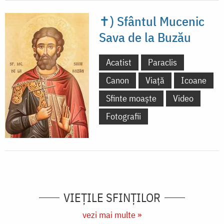
✝) Sfântul Mucenic
Sava de la Buzău
Acatist
Paraclis
Canon
Viață
Icoane
Sfinte moaște
Video
Fotografii
VIEŢILE SFINŢILOR
vezi mai multe »