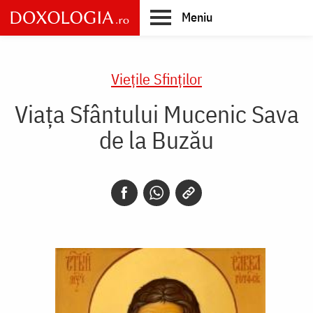
Skip
Meniu
to
main
Main
content
navigation
Vieţile Sfinţilor
Viața Sfântului Mucenic Sava
de la Buzău