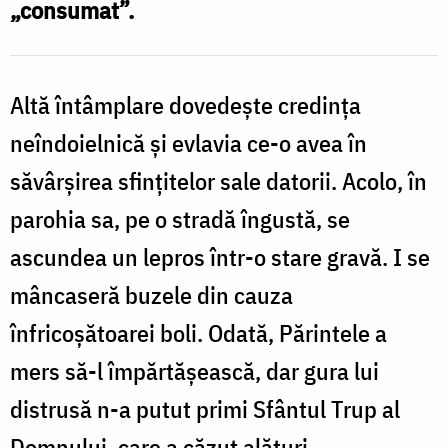
„consumat”.
Foto:
Oana
Nechifor
Altă întâmplare dovedește credința
neîndoielnică și evlavia ce-o avea în
săvârșirea sfințitelor sale datorii. Acolo, în
parohia sa, pe o stradă îngustă, se
ascundea un lepros într-o stare gravă. I se
mâncaseră buzele din cauza
înfricoșătoarei boli. Odată, Părintele a
mers să-l împărtășească, dar gura lui
distrusă n-a putut primi Sfântul Trup al
Domnului, care a căzut alături.