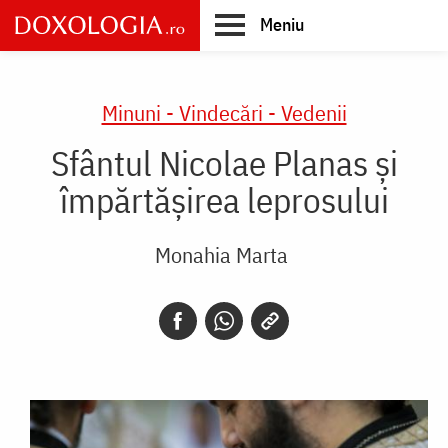
Skip
Meniu
to
main
Main
content
navigation
Minuni - Vindecări - Vedenii
Sfântul Nicolae Planas și
împărtășirea leprosului
Monahia Marta