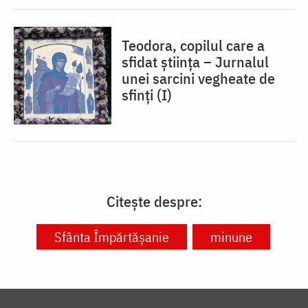
Teodora, copilul care a
sfidat știința – Jurnalul
unei sarcini vegheate de
sfinți (I)
Citește despre:
Sfânta Împărtășanie
minune