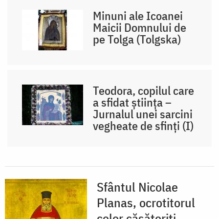
Minuni ale Icoanei
Maicii Domnului de
pe Tolga (Tolgska)
Teodora, copilul care
a sfidat știința –
Jurnalul unei sarcini
vegheate de sfinți (I)
Sfântul Nicolae
Planas, ocrotitorul
celor căsătoriți