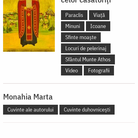
Paraclis
Viață
Minuni
Icoane
Sfinte moaște
Locuri de pelerinaj
Sfântul Munte Athos
Video
Fotografii
Monahia Marta
Cuvinte ale autorului
Cuvinte duhovnicești