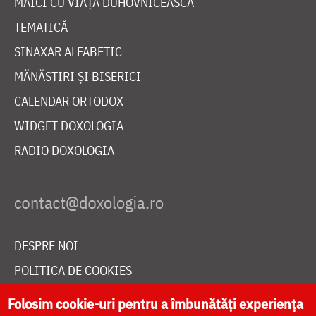
MAICI CU VIAȚĂ DUHOVNICEASCĂ
TEMATICĂ
SINAXAR ALFABETIC
MĂNĂSTIRI ȘI BISERICI
CALENDAR ORTODOX
WIDGET DOXOLOGIA
RADIO DOXOLOGIA
DESPRE NOI
POLITICA DE COOKIES
DONEAZĂ ONLINE PENTRU CATEDRALA NAȚIONALĂ
Folosim cookie-uri pentru a îmbunătăți experiența