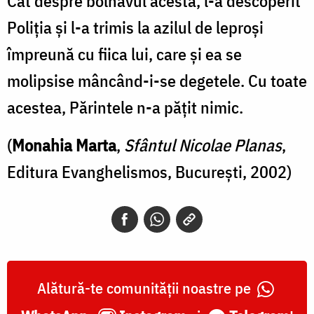
Cât despre bolnavul acesta, l-a descoperit
Poliția și l-a trimis la azilul de leproși
împreună cu fiica lui, care și ea se
molipsise mâncând-i-se degetele. Cu toate
acestea, Părintele n-a pățit nimic.
(
Monahia Marta
,
Sfântul Nicolae Planas
,
Editura Evanghelismos, București, 2002)
Alătură-te comunității noastre pe