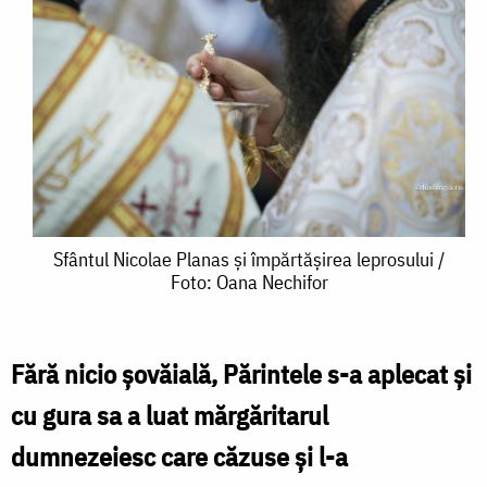
Sfântul
Sfântul Nicolae Planas și împărtășirea leprosului /
Foto: Oana Nechifor
Nicolae
Planas
și
Fără nicio șovăială, Părintele s-a aplecat și
împărtășirea
cu gura sa a luat mărgăritarul
leprosului
dumnezeiesc care căzuse și l-a
/