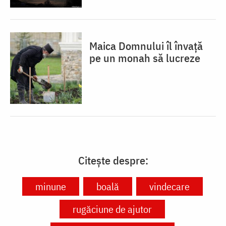
Maica Domnului îl învață
pe un monah să lucreze
Citește despre:
minune
boală
vindecare
rugăciune de ajutor