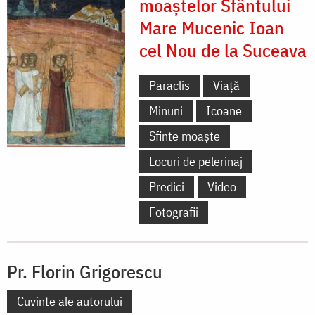
moaștelor Sfântului
Mare Mucenic Ioan
cel Nou de la Suceava
Paraclis
Viață
Minuni
Icoane
Sfinte moaște
Locuri de pelerinaj
Predici
Video
Fotografii
Pr. Florin Grigorescu
Cuvinte ale autorului