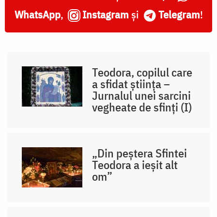
WhatsApp
,
Instagram
și
Telegram
!
Teodora, copilul care
a sfidat știința –
Jurnalul unei sarcini
vegheate de sfinți (I)
„Din peștera Sfintei
Teodora a ieșit alt
om”