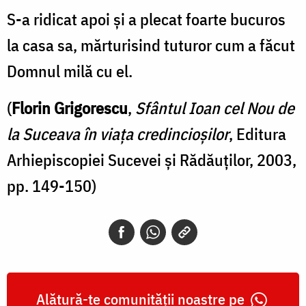
S-a ridicat apoi și a plecat foarte bucuros
la casa sa, mărturisind tuturor cum a făcut
Domnul milă cu el.
(
Florin Grigorescu
,
Sfântul Ioan cel Nou de
la Suceava în viața credincioșilor
, Editura
Arhiepiscopiei Sucevei și Rădăuților, 2003,
pp. 149-150)
Alătură-te comunității noastre pe