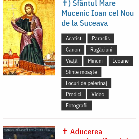
✝) Sfântul Mare
Mucenic Ioan cel Nou
de la Suceava
Acatist
Paraclis
Canon
Rugăciuni
Viață
Minuni
Icoane
Sfinte moaște
Locuri de pelerinaj
Predici
Video
Fotografii
✝ Aducerea