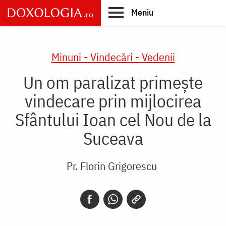
Skip
Meniu
to
main
Main
content
navigation
Minuni - Vindecări - Vedenii
Un om paralizat primește
vindecare prin mijlocirea
Sfântului Ioan cel Nou de la
Suceava
Pr. Florin Grigorescu