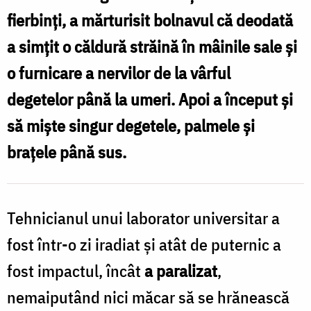
vindecare
fierbinți, a mărturisit bolnavul că deodată
prin
a simțit o căldură străină în mâinile sale și
mijlocirea
o furnicare a nervilor de la vârful
Sfântului
degetelor până la umeri. Apoi a început și
Ioan
cel
să miște singur degetele, palmele și
Nou
brațele până sus.
de
la
Tehnicianul unui laborator universitar a
Suceava
fost într-o zi iradiat și atât de puternic a
/
Foto:
fost impactul, încât
a paralizat
,
Bogdan
nemaiputând nici măcar să se hrănească