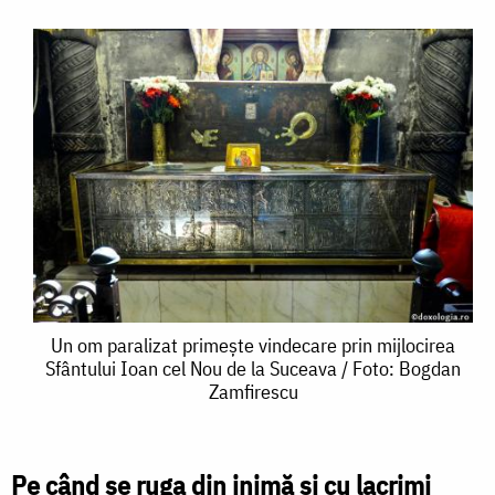
Un
Un om paralizat primește vindecare prin mijlocirea
Sfântului Ioan cel Nou de la Suceava / Foto: Bogdan
om
Zamfirescu
paralizat
primește
Pe când se ruga din inimă și cu lacrimi