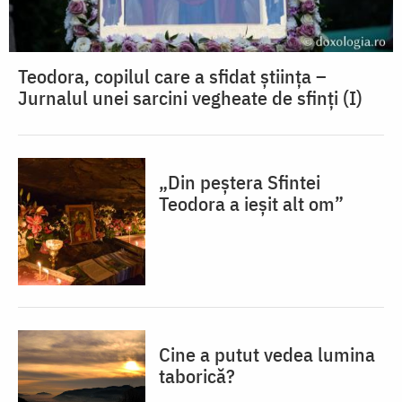
Teodora, copilul care a sfidat știința –
Jurnalul unei sarcini vegheate de sfinți (I)
„Din peștera Sfintei
Teodora a ieșit alt om”
Cine a putut vedea lumina
taborică?