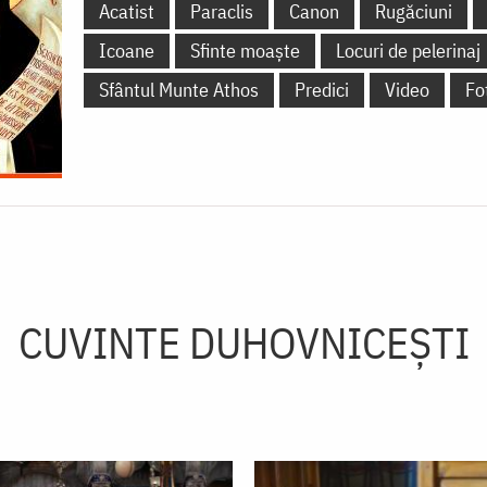
Acatist
Paraclis
Canon
Rugăciuni
Icoane
Sfinte moaște
Locuri de pelerinaj
Sfântul Munte Athos
Predici
Video
Fo
CUVINTE DUHOVNICEȘTI