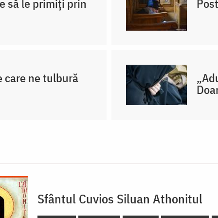
e să le primiți prin
Post
e care ne tulbură
„Adu
Doa
Sfântul Cuvios Siluan Athonitul