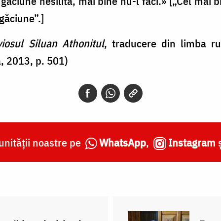
ăciune nesilită, mai bine nu-l faci.» [„Cel mai b
găciune”.]
osul Siluan Athonitul
, traducere din limba ru
, 2013, p. 501)
nității noastre pe
WhatsApp
,
Instagram