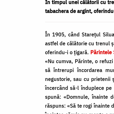
servit
În timpul unei călătorii cu tr
cu
tabachera de argint, oferindu-
o
țigară
În 1905, când Stareţul Silua
astfel de călătorie cu trenul 
oferindu-i o ţigară.
Părintele 
«Nu cumva, Părinte, o refuzi 
să întrerupi încordarea mu
negustorie, sau cu prietenii 
încercând să-l înduplece pe P
spună: «Domnule, înainte de
răspuns: «Să te rogi înainte 