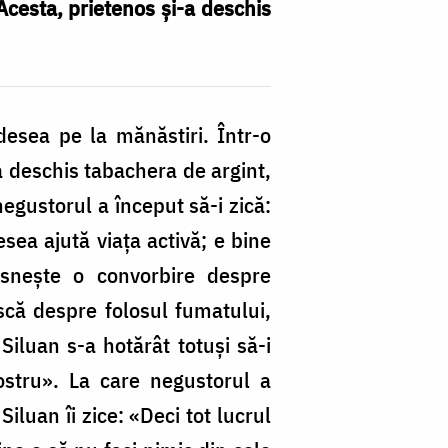
 Acesta, prietenos şi-a deschis
desea pe la mănăstiri. Într-o
-a deschis tabachera de argint,
negustorul a început să-i zică:
sea ajută viaţa activă; e bine
esneşte o convorbire despre
ască despre folosul fumatului,
Siluan s-a hotărât totuşi să-i
ostru». La care negustorul a
luan îi zice: «Deci tot lucrul