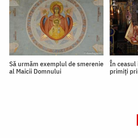
Să urmăm exemplul de smerenie
În ceasul 
al Maicii Domnului
primiți pr