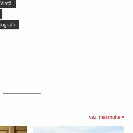
Viață
tografii
vezi mai multe »