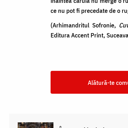
înaintea căruia nu merge o rug
ce nu pot fi precedate de o ru
(Arhimandritul Sofronie,
Cuvi
Editura Accent Print, Suceava
Alătură-te comu