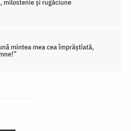
, milostenie și rugăciune
nă mintea mea cea împrăștiată,
mne!”