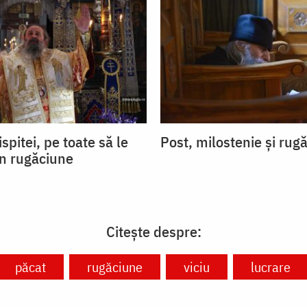
ispitei, pe toate să le
Post, milostenie și rug
in rugăciune
Citește despre:
păcat
rugăciune
viciu
lucrare