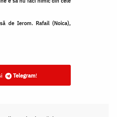
ine e să nu faci nimic din cele
să de Ierom. Rafail (Noica),
și
Telegram
!