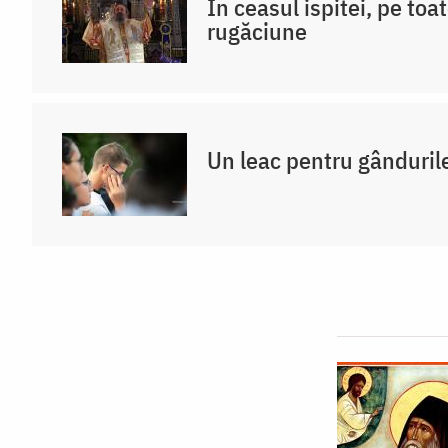
În ceasul ispitei, pe toat
rugăciune
Un leac pentru gânduril