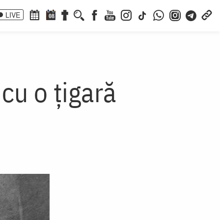
LIVE
08
 cu o țigară