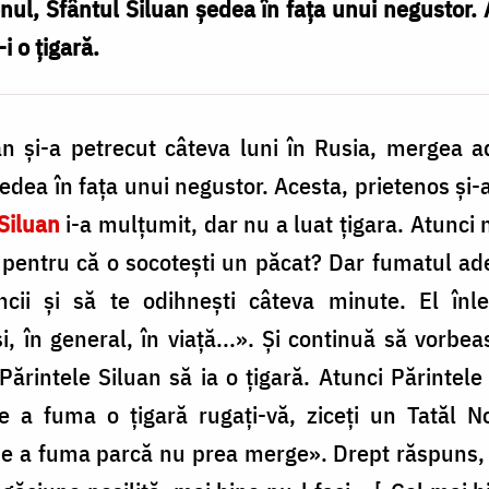
enul, Sfântul Siluan şedea în faţa unui negustor.
i o ţigară.
n şi-a petrecut câteva luni în Rusia, mergea a
şedea în faţa unui negustor. Acesta, prietenos şi
Siluan
i-a mulţumit, dar nu a luat ţigara. Atunci 
pentru că o socoteşti un păcat? Dar fumatul ade
ncii şi să te odihneşti câteva minute. El înl
şi, în general, în viaţă...». Şi continuă să vorbe
ărintele Siluan să ia o ţigară. Atunci Părintele 
 a fuma o ţigară rugaţi-vă, ziceţi un Tatăl N
de a fuma parcă nu prea merge». Drept răspuns, Si