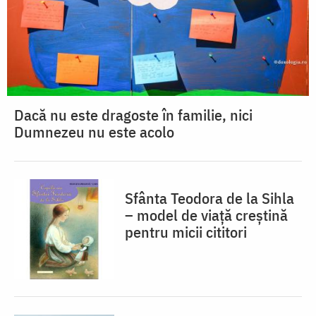
Dacă nu este dragoste în familie, nici
Dumnezeu nu este acolo
Sfânta Teodora de la Sihla
– model de viaţă creştină
pentru micii cititori