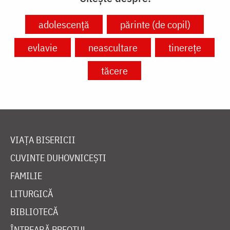
adolescență
părinte (de copil)
evlavie
neascultare
tinerețe
tăcere
VIAȚA BISERICII
CUVINTE DUHOVNICEȘTI
FAMILIE
LITURGICĂ
BIBLIOTECĂ
ÎNTREABĂ PREOTUL