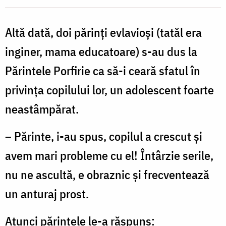
probleme
Altă dată, doi părinţi evlavioşi (tatăl era
cu
inginer, mama educatoare) s-au dus la
fiul
rebel
Părintele Porfirie ca să-i ceară sfatul în
privinţa copilului lor, un adolescent foarte
neastâmpărat.
– Părinte, i-au spus, copilul a crescut şi
avem mari probleme cu el! Întârzie serile,
nu ne ascultă, e obraznic şi frecventează
un anturaj prost.
Atunci părintele le-a răspuns: