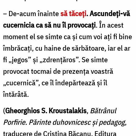
– De-acum înainte
să tăceţi
. Ascundeţi-vă
cucernicia ca să nu îl provocaţi
. În acest
moment el se simte ca şi cum voi aţi fi bine
îmbrăcaţi, cu haine de sărbătoare, iar el ar
fi „jegos” şi „zdrenţăros”. Se simte
provocat tocmai de prezenţa voastră
„cucernică”, ce îl îndepărtează şi îl
întărâtă.
(
Gheorghios S. Kroustalakis
,
Bătrânul
Porfirie. Părinte duhovnicesc și pedagog
,
traducere de Cristina Băcanu, Editura