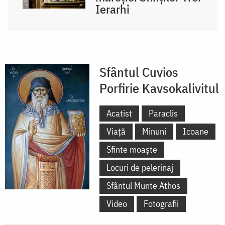
Ierarhi
Sfântul Cuvios
Porfirie Kavsokalivitul
Acatist
Paraclis
Viață
Minuni
Icoane
Sfinte moaște
Locuri de pelerinaj
Sfântul Munte Athos
Video
Fotografii