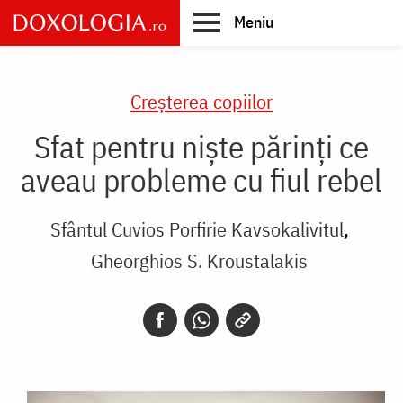
Skip
Meniu
to
main
Main
content
navigation
Creşterea copiilor
Sfat pentru niște părinți ce
aveau probleme cu fiul rebel
Sfântul Cuvios Porfirie Kavsokalivitul
Gheorghios S. Kroustalakis