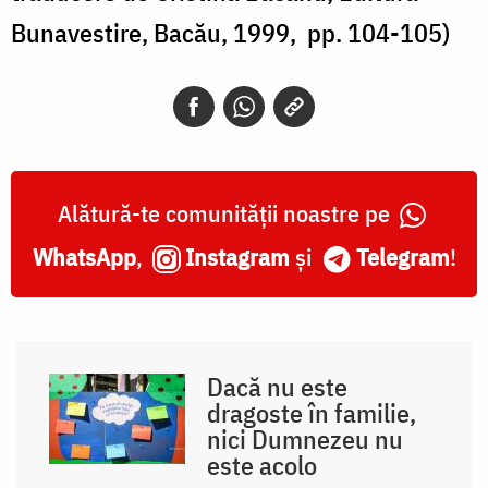
Bunavestire, Bacău, 1999, pp. 104-105)
Alătură-te comunității noastre pe
WhatsApp
,
Instagram
și
Telegram
!
Dacă nu este
dragoste în familie,
nici Dumnezeu nu
este acolo