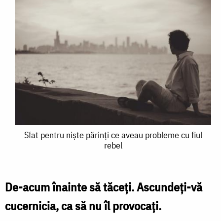
Sfat
Sfat pentru niște părinți ce aveau probleme cu fiul
rebel
pentru
niște
părinți
De-acum înainte să tăceți. Ascundeți-vă
ce
cucernicia, ca să nu îl provocați.
aveau