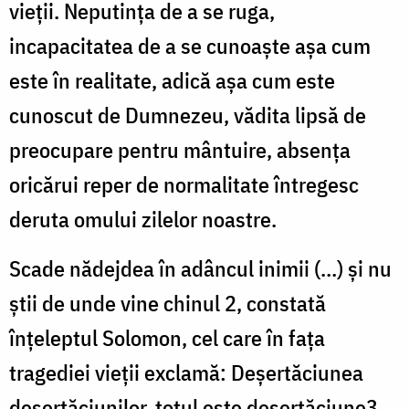
vieții. Neputința de a se ruga,
incapacitatea de a se cunoaște așa cum
este în realitate, adică așa cum este
cunoscut de Dumnezeu, vădita lipsă de
preocupare pentru mântuire, absența
oricărui reper de normalitate întregesc
deruta omului zilelor noastre.
Scade nădejdea în adâncul inimii (…) și nu
știi de unde vine chinul 2, constată
înțeleptul Solomon, cel care în fața
tragediei vieții exclamă: Deșertăciunea
deșertăciunilor, totul este deșertăciune3.