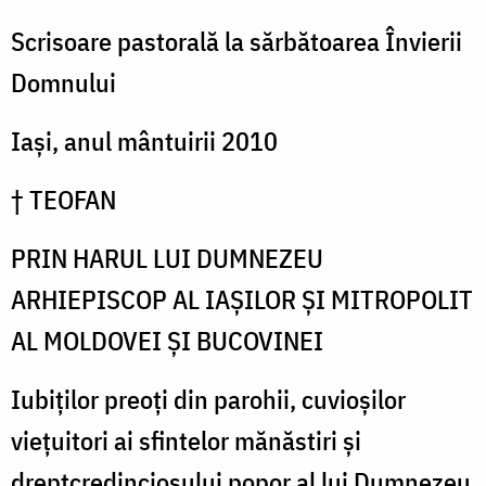
trecerea
Scrisoare pastorală la sărbătoarea Învierii
omului
Domnului
de
Iași, anul mântuirii 2010
la
întuneric
† TEOFAN
la
PRIN HARUL LUI DUMNEZEU
lumină
ARHIEPISCOP AL IAȘILOR ȘI MITROPOLIT
AL MOLDOVEI ȘI BUCOVINEI
Iubiților preoți din parohii, cuvioșilor
viețuitori ai sfintelor mănăstiri și
dreptcredinciosului popor al lui Dumnezeu