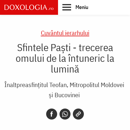
Skip
Meniu
to
main
Main
content
navigation
Cuvântul ierarhului
Sfintele Paști - trecerea
omului de la întuneric la
lumină
Înaltpreasfințitul Teofan, Mitropolitul Moldovei
și Bucovinei