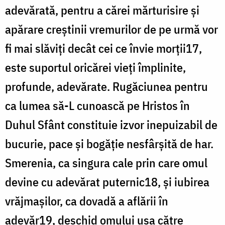
adevărată, pentru a cărei mărturisire și
apărare creștinii vremurilor de pe urmă vor
fi mai slăviți decât cei ce învie morții17,
este suportul oricărei vieți împlinite,
profunde, adevărate. Rugăciunea pentru
ca lumea să-L cunoască pe Hristos în
Duhul Sfânt constituie izvor inepuizabil de
bucurie, pace și bogăție nesfârșită de har.
Smerenia, ca singura cale prin care omul
devine cu adevărat puternic18, și iubirea
vrăjmașilor, ca dovadă a aflării în
adevăr19, deschid omului ușa către