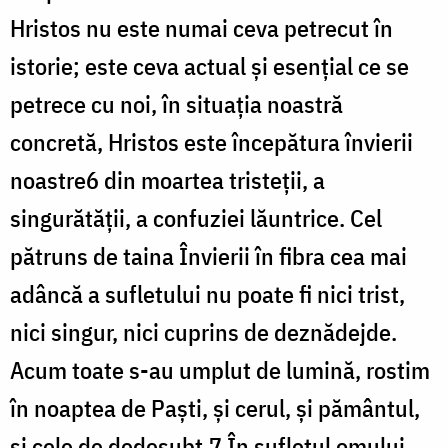
Hristos nu este numai ceva petrecut în
istorie; este ceva actual și esențial ce se
petrece cu noi, în situația noastră
concretă, Hristos este începătura învierii
noastre6 din moartea tristeții, a
singurătății, a confuziei lăuntrice. Cel
pătruns de taina Învierii în fibra cea mai
adâncă a sufletului nu poate fi nici trist,
nici singur, nici cuprins de deznădejde.
Acum toate s-au umplut de lumină, rostim
în noaptea de Paști, și cerul, și pământul,
și cele de dedesubt.7 În sufletul omului