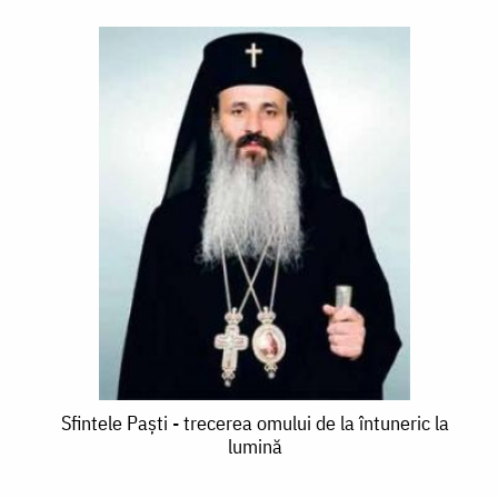
Sfintele
Sfintele Paști - trecerea omului de la întuneric la
lumină
Paști
-