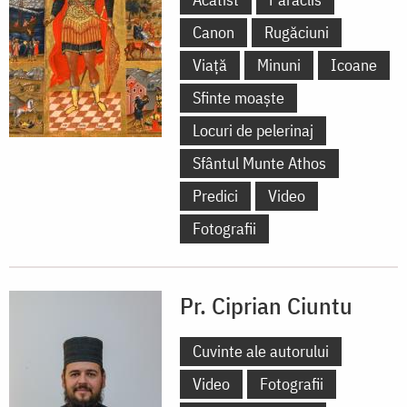
Canon
Rugăciuni
Viață
Minuni
Icoane
Sfinte moaște
Locuri de pelerinaj
Sfântul Munte Athos
Predici
Video
Fotografii
Pr. Ciprian Ciuntu
Cuvinte ale autorului
Video
Fotografii