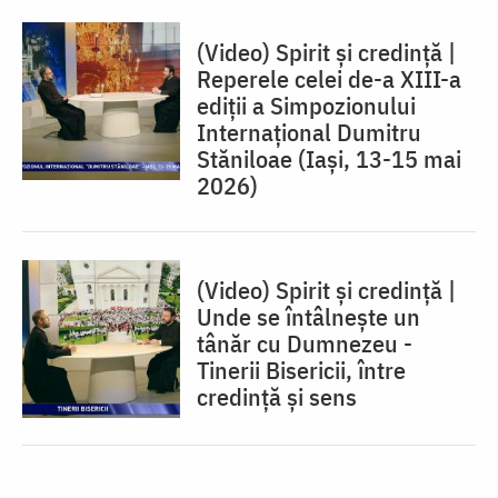
(Video) Spirit și credință |
Reperele celei de-a XIII-a
ediții a Simpozionului
Internațional Dumitru
Stăniloae (Iaşi, 13-15 mai
2026)
(Video) Spirit și credință |
Unde se întâlnește un
tânăr cu Dumnezeu -
Tinerii Bisericii, între
credinţă şi sens