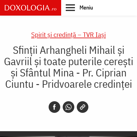
Skip
Meniu
to
main
Main
content
navigation
Spirit și credință – TVR Iași
Sfinții Arhangheli Mihail și
Gavriil și toate puterile cerești
și Sfântul Mina - Pr. Ciprian
Ciuntu - Pridvoarele credinței