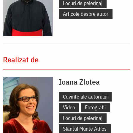
Locuri de pelerinaj
Articole despre autor
Realizat de
Ioana Zlotea
Cuvinte ale autorului
Video
Fotografii
Locuri de pelerinaj
Sfântul Munte Athos