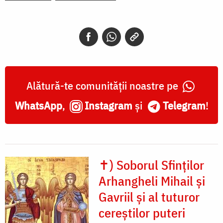
Alătură-te comunității noastre pe
WhatsApp
,
Instagram
și
Telegram
!
✝) Soborul Sfinților
Arhangheli Mihail și
Gavriil și al tuturor
cereștilor puteri