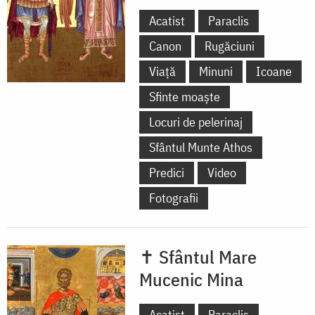
Acatist
Paraclis
Canon
Rugăciuni
Viață
Minuni
Icoane
Sfinte moaște
Locuri de pelerinaj
Sfântul Munte Athos
Predici
Video
Fotografii
✝ Sfântul Mare
Mucenic Mina
Acatist
Paraclis