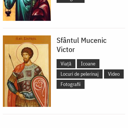
Sfântul Mucenic
Victor
Viață
Icoane
Locuri de pelerinaj
Video
Fotografii