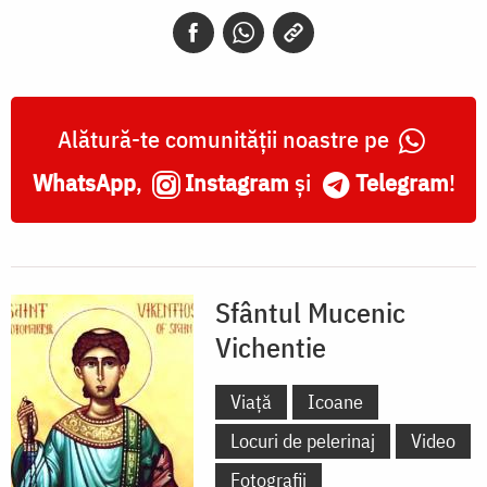
și
Vichentie
Alătură-te comunității noastre pe
WhatsApp
,
Instagram
și
Telegram
!
Sfântul Mucenic
Vichentie
Viață
Icoane
Locuri de pelerinaj
Video
Fotografii