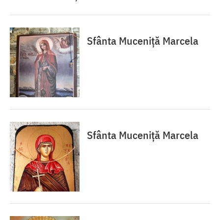
Sfânta Muceniță Marcela
Sfânta Muceniță Marcela