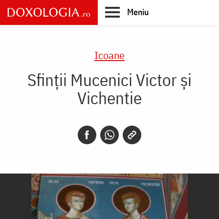
Skip
Meniu
to
main
Main
content
navigation
Icoane
Sfinții Mucenici Victor și
Vichentie