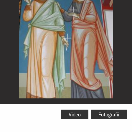
Sfinții
Mucenici
Video
Fotografii
Victor