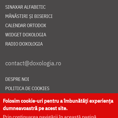
SINAXAR ALFABETIC
MĂNĂSTIRI ȘI BISERICI
CALENDAR ORTODOX
WIDGET DOXOLOGIA
RADIO DOXOLOGIA
DESPRE NOI
POLITICA DE COOKIES
DONEAZĂ ONLINE PENTRU CATEDRALA NAȚIONALĂ
Folosim cookie-uri pentru a îmbunătăți experiența
dumneavoastră pe acest site.
Prin continuarea navigării în această pagină
LIVE